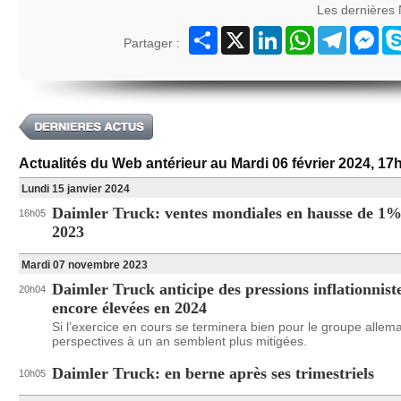
Les dernières
Partager
X
LinkedIn
WhatsApp
Telegram
Mes
Partager :
Actualités du Web antérieur au Mardi 06 février 2024, 17
Lundi 15 janvier 2024
Daimler Truck: ventes mondiales en hausse de 1%
16h05
2023
Mardi 07 novembre 2023
Daimler Truck anticipe des pressions inflationnist
20h04
encore élevées en 2024
Si l’exercice en cours se terminera bien pour le groupe allem
perspectives à un an semblent plus mitigées.
Daimler Truck: en berne après ses trimestriels
10h05