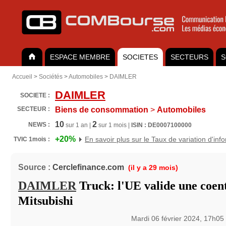
ESPACE MEMBRE
SOCIETES
SECTEURS
S
Accueil
>
Sociétés
>
Automobiles
>
DAIMLER
DAIMLER
SOCIETE :
SECTEUR :
Biens de consommation
>
Automobiles
10
2
NEWS :
sur 1 an |
sur 1 mois |
ISIN : DE0007100000
+20%
En savoir plus sur le Taux de variation d'inf
TVIC 1mois :
Source :
Cerclefinance.com
(il y a 29 mois)
DAIMLER
Truck: l'UE valide une coen
Mitsubishi
Mardi 06 février 2024, 17h05