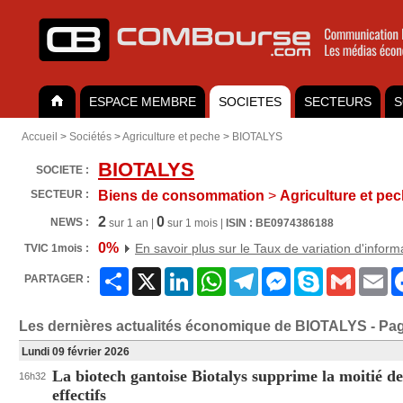
ESPACE MEMBRE
SOCIETES
SECTEURS
S
Accueil
>
Sociétés
>
Agriculture et peche
>
BIOTALYS
BIOTALYS
SOCIETE :
SECTEUR :
Biens de consommation
>
Agriculture et pe
2
0
NEWS :
sur 1 an |
sur 1 mois |
ISIN : BE0974386188
0%
En savoir plus sur le Taux de variation d'inform
TVIC 1mois :
Partager
X
LinkedIn
WhatsApp
Telegram
Messenger
Skype
Gmail
Em
PARTAGER :
Les dernières actualités économique de BIOTALYS - Pa
Lundi 09 février 2026
La biotech gantoise Biotalys supprime la moitié de
16h32
effectifs