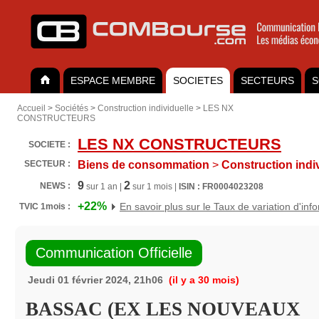
ESPACE MEMBRE
SOCIETES
SECTEURS
S
Accueil
>
Sociétés
>
Construction individuelle
>
LES NX
CONSTRUCTEURS
LES NX CONSTRUCTEURS
SOCIETE :
SECTEUR :
Biens de consommation
>
Construction indiv
9
2
NEWS :
sur 1 an |
sur 1 mois |
ISIN : FR0004023208
+22%
En savoir plus sur le Taux de variation d'inf
TVIC 1mois :
Communication Officielle
Jeudi 01 février 2024, 21h06
(il y a 30 mois)
BASSAC (EX LES NOUVEAUX