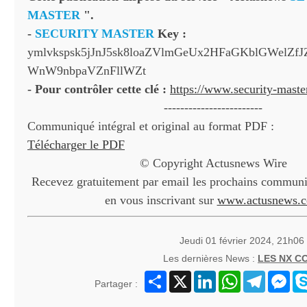
MASTER
".
-
SECURITY MASTER
Key :
ymlvkspsk5jJnJ5sk8loaZVlmGeUx2HFaGKblGWelZfJ
WnW9nbpaVZnFllWZt
- Pour contrôler cette clé :
https://www.security-mast
------------------------
Communiqué intégral et original au format PDF :
Télécharger le PDF
© Copyright Actusnews Wire
Recevez gratuitement par email les prochains communiq
en vous inscrivant sur
www.actusnews.
Jeudi 01 février 2024, 21h06
Les dernières News :
LES NX 
Partager
X
LinkedIn
WhatsApp
Telegram
Mes
Partager :