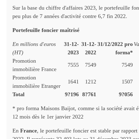
Sur la base du chiffre d'affaires 2023, le portefeuille fo
peu plus de 7 années d'activité contre 6,7 fin 2022.
Portefeuille foncier maîtrisé
En millions d'euros
31-12-
31-12-
31/12/2022 pro
Va
(HT)
2023
2022
forma*
Promotion
7555
7549
7549
immobilière France
Promotion
1641
1212
1507
immobilière Etranger
Total
9?196
8?761
9?056
* pro forma Maisons Baijot, comme si la société avait é
12 mois dès le 1er janvier 2022
En
France
, le portefeuille foncier est stable par rappo