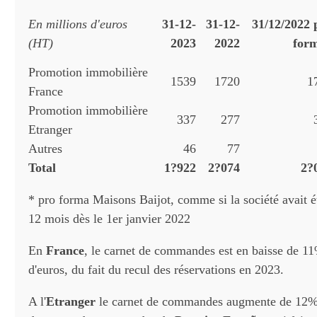
En millions d'euros
31-12-
31-12-
31/12/2022 
(HT)
2023
2022
for
Promotion immobilière
1539
1720
1
France
Promotion immobilière
337
277
Etranger
Autres
46
77
Total
1?922
2?074
2?
* pro forma Maisons Baijot, comme si la société avait é
12 mois dès le 1er janvier 2022
En
France
, le carnet de commandes est en baisse de 11
d'euros, du fait du recul des réservations en 2023.
A l'
Etranger
le carnet de commandes augmente de 12% 