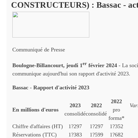
CONSTRUCTEURS) : Bassac - acti
Communiqué de Presse
er
Boulogne-Billancourt, jeudi 1
février 2024
- La soc
communique aujourd'hui son rapport d'activité 2023.
Bassac
-
Rapport d'activité 2023
2022
2023
2022
Var
En millions d'euros
pro
consolidé
consolidé
forma*
Chiffre d'affaires (HT)
1?297
1?297
1?352
Réservations (TTC)
1?383
1?599
1?682