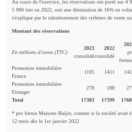
Au cours de l'exercice, les réservations ont porté sur 4 9
5 900 lots en 2022, soit une diminution de 16% en volu
s'explique par le ralentissement des rythmes de vente s
Montant des réservations
202
2023
2022
En millions d'euros (TTC)
pr
consolidé
consolidé
forma
Promotion immobilière
1105
1411
141
France
Promotion immobilière
278
188
27
Etranger
Total
1?383
1?599
1?68
* pro forma Maisons Baijot, comme si la société avait é
12 mois dès le 1er janvier 2022