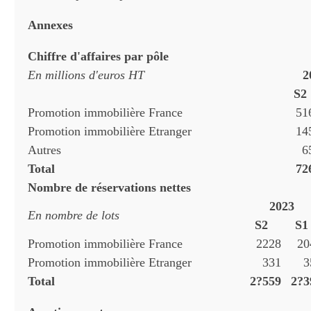
Annexes
Chiffre d'affaires par pôle
En millions d'euros HT
2
S2
Promotion immobilière France
51
Promotion immobilière Etranger
14
Autres
6
Total
72
Nombre de réservations nettes
2023
En nombre de lots
S2
S1
Promotion immobilière France
2228
20
Promotion immobilière Etranger
331
3
Total
2?559
2?3