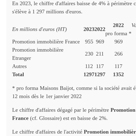
En 2023, le chiffre d'affaires baisse de 4% à périmètre 
s'élève à 1 297 millions d'euros.
2022
V
En millions d'euros (HT)
2023
2022
pro forma *
Promotion immobilière France
955
969
969
Promotion immobilière
230
211
266
Etranger
Autres
112
117
117
Total
1297
1297
1352
* pro forma Maisons Baijot, comme si la société avait é
12 mois dès le 1er janvier 2022
Le chiffre d'affaires dégagé par le périmètre
Promotion
France
(cf. Glossaire) est en baisse de 2%.
Le chiffre d'affaires de l'activité
Promotion immobilièr