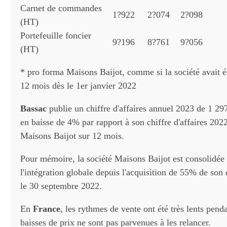
Carnet de commandes
1?922
2?074
2?098
(HT)
Portefeuille foncier
9?196
8?761
9?056
(HT)
* pro forma Maisons Baijot, comme si la société avait é
12 mois dès le 1er janvier 2022
Bassac
publie un chiffre d'affaires annuel 2023 de 1 297
en baisse de 4% par rapport à son chiffre d'affaires 202
Maisons Baijot sur 12 mois.
Pour mémoire, la société Maisons Baijot est consolidée
l'intégration globale depuis l'acquisition de 55% de son 
le 30 septembre 2022.
En
France
, les rythmes de vente ont été très lents penda
baisses de prix ne sont pas parvenues à les relancer.