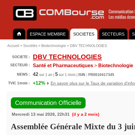
ESPACE MEMBRE
SOCIETES
SECTEURS
S
Accueil
>
Sociétés
>
Biotechnologie
>
DBV TECHNOLOGIES
DBV TECHNOLOGIES
SOCIETE :
SECTEUR :
Santé et Pharmaceutiques
>
Biotechnologie
42
5
NEWS :
sur 1 an |
sur 1 mois |
ISIN : FR0010417345
+12%
En savoir plus sur le Taux de variation d'inf
TVIC 1mois :
Communication Officielle
Mercredi 13 mai 2026, 22h31
(il y a 2 mois)
Assemblée Générale Mixte du 3 jui