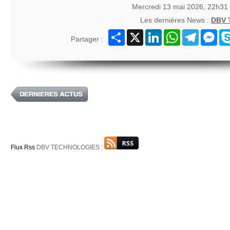
Mercredi 13 mai 2026, 22h31
Les dernières News :
DBV
Partager
X
LinkedIn
WhatsApp
Telegram
Mes
Partager :
Flux Rss
DBV TECHNOLOGIES :