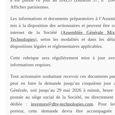
a été publié ce jour au BALO (Bulletin 57, n° 260
Affiches parisiennes.
Les informations et documents préparatoires à l’Assem
mis à la disposition des actionnaires et peuvent être co
internet de la Société (
Assemblée Générale Mi
Technologies
), selon les modalités et dans les déla
dispositions légales et réglementaires applicables.
Cette rubrique sera régulièrement mise à jour av
informations requises.
Tout actionnaire souhaitant recevoir ces documents par
peut en faire la demande jusqu’au cinquième jour 
Générale, soit jusqu’au 29 mai 2026 à minuit, heure 
postale au siège social de la Société, ou directement 
dédiée :
investors@dbv-technologies.com
. Pour les
porteur, cette demande devra être accompagnée d