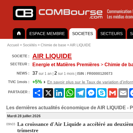
ESPACE MEMBRE
SOCIETES
SECTEURS
S
Accueil
>
Sociétés
>
Chimie de base
>
AIR LIQUIDE
AIR LIQUIDE
SOCIETE :
SECTEUR :
Energie et Matières Premières
>
Chimie de b
37
2
NEWS :
sur 1 an |
sur 1 mois |
ISIN : FR0000120073
+5%
En savoir plus sur le Taux de variation d'info
TVIC 1mois :
Partager
X
LinkedIn
WhatsApp
Telegram
Messenger
Skype
Gmail
Em
PARTAGER :
Les dernières actualités économique de AIR LIQUIDE - 
Mardi 28 juillet 2026
La croissance d'Air Liquide a accéléré au deuxiè
09h03
trimestre