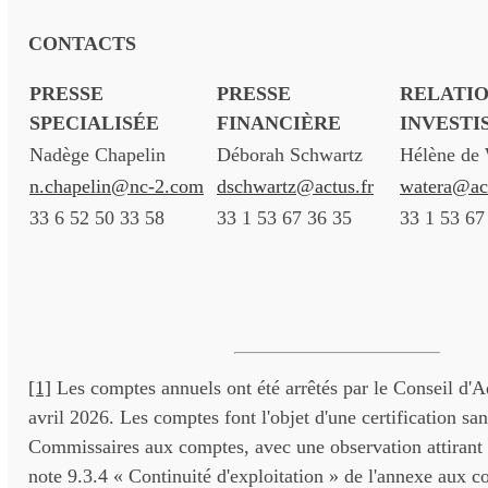
CONTACTS
PRESSE
PRESSE
RELATI
SPECIALISÉE
FINANCIÈRE
INVESTI
Nadège Chapelin
Déborah Schwartz
Hélène de 
n.chapelin@nc-2.com
dschwartz@actus.fr
watera@act
33 6 52 50 33 58
33 1 53 67 36 35
33 1 53 67
[1]
Les comptes annuels ont été arrêtés par le Conseil d'A
avril 2026. Les comptes font l'objet d'une certification san
Commissaires aux comptes, avec une observation attirant l'
note 9.3.4 « Continuité d'exploitation » de l'annexe aux 