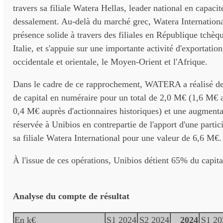
travers sa filiale Watera Hellas, leader national en capacit
dessalement. Au-delà du marché grec, Watera Internation
présence solide à travers des filiales en République tchèq
Italie, et s'appuie sur une importante activité d'exportatio
occidentale et orientale, le Moyen-Orient et l'Afrique.
Dans le cadre de ce rapprochement, WATERA a réalisé d
de capital en numéraire pour un total de 2,0 M€ (1,6 M€ 
0,4 M€ auprès d'actionnaires historiques) et une augmenta
réservée à Unibios en contrepartie de l'apport d'une parti
sa filiale Watera International pour une valeur de 6,6 M€.
À l'issue de ces opérations, Unibios détient 65% du cap
Analyse du compte de résultat
En k€
S1 2024
S2 2024
2024
S1 20