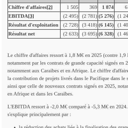
Chiffre d'affaires
[2]
1 505
369
1 874
6
EBITDA
[3]
(2 495)
(2 781)
(5 276)
(1 2
Résultat d'exploitation
(2 728)
(3 418)
(6 145)
(1 4
Résultat net
(2 633)
(3 695)
(6 328)
(1 4
Le chiffre d'affaires ressort à 1,8 M€ en 2025 (contre 1,9
notamment par les contrats de grande capacité signés en 
notamment aux Caraïbes et en Afrique. Le chiffre d'affair
la contribution de projets livrés dans le Pacifique dans le
ainsi que celle de nouveaux contrats signés en 2025, not
en Afrique et dans les Caraïbes.
L'EBITDA ressort à -2,0 M€ comparé à -5,3 M€ en 2024. 
s'explique principalement par :
la réduction des achats liée à la finalisation des gran