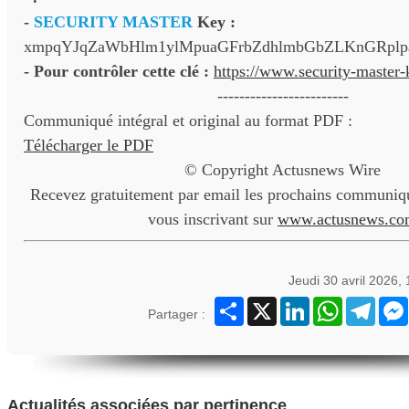
-
SECURITY MASTER
Key :
xmpqYJqZaWbHlm1ylMpuaGFrbZdhlmbGbZLKnGRplp
- Pour contrôler cette clé :
https://www.security-master
------------------------
Communiqué intégral et original au format PDF :
Télécharger le PDF
© Copyright Actusnews Wire
Recevez gratuitement par email les prochains communiqu
vous inscrivant sur
www.actusnews.co
Jeudi 30 avril 2026,
Partager
X
LinkedIn
WhatsApp
Teleg
Partager :
Actualités associées par pertinence