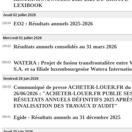
LEXIBOOK
Jeudi 02 juillet 2026
EO2 : Résultats annuels 2025-2026
18h34
Mercredi 01 juillet 2026
Résultats annuels consolidés au 31 mars 2026
18h32
WATERA : Projet de fusion transfrontalière entre 
08h33
S.A. et sa filiale luxembourgeoise Watera Internatio
Vendredi 26 juin 2026
Communiqué de presse ACHETER-LOUER.FR du
18h33
26/06/2026 : "ACHETER-LOUER.FR PUBLIE SE
RÉSULTATS ANNUELS DÉFINITIFS 2025 APRÈ
FINALISATION DES TRAVAUX D'AUDIT"
Egide - Résultats annuels au 31 décembre 2025
08h31
Jeudi 25 juin 2026