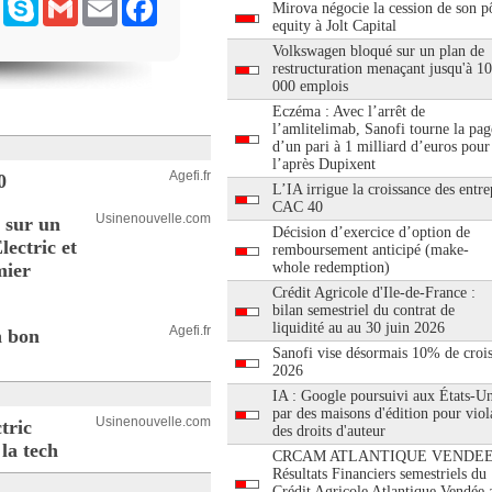
ram
Messenger
Skype
Gmail
Email
Facebook
Mirova négocie la cession de son pô
equity à Jolt Capital
Volkswagen bloqué sur un plan de
restructuration menaçant jusqu'à 1
000 emplois
Eczéma : Avec l’arrêt de
l’amlitelimab, Sanofi tourne la pag
d’un pari à 1 milliard d’euros pour
l’après Dupixent
Agefi.fr
0
L’IA irrigue la croissance des entre
CAC 40
Usinenouvelle.com
 sur un
Décision d’exercice d’option de
lectric et
remboursement anticipé (make-
mier
whole redemption)
Crédit Agricole d'Ile-de-France :
bilan semestriel du contrat de
liquidité au au 30 juin 2026
Agefi.fr
n bon
Sanofi vise désormais 10% de croi
2026
IA : Google poursuivi aux États-Un
par des maisons d'édition pour viol
Usinenouvelle.com
tric
des droits d'auteur
la tech
CRCAM ATLANTIQUE VENDEE
Résultats Financiers semestriels du
Crédit Agricole Atlantique Vendée 