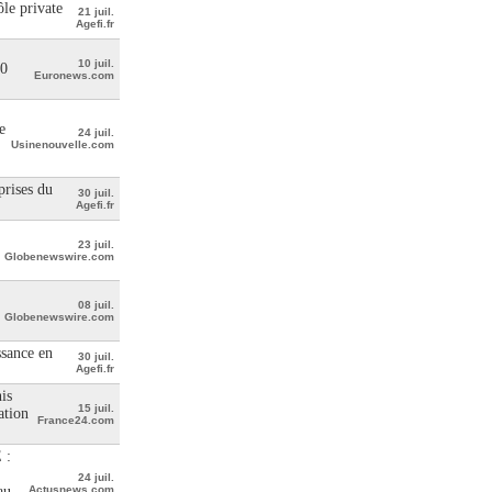
le private
21 juil.
Agefi.fr
10 juil.
00
Euronews.com
e
24 juil.
Usinenouvelle.com
prises du
30 juil.
Agefi.fr
23 juil.
Globenewswire.com
08 juil.
Globenewswire.com
ssance en
30 juil.
Agefi.fr
is
15 juil.
ation
France24.com
 :
24 juil.
au
Actusnews.com