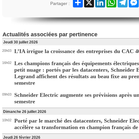
Partager
X
LinkedIn
WhatsApp
Teleg
Partager :
Actualités associées par pertinence
Jeudi 30 juillet 2026
L’IA irrigue la croissance des entreprises du CAC 4
20h03
Les champions français des équipements électriques
16h02
petit nuage : portés par les datacenters, Schneider E
Legrand affichent des résultats au beau fixe au pre
semestre
Schneider Electric augmente ses prévisions après u
09h03
semestre
Dimanche 26 juillet 2026
Porté par le marché des datacenters, Schneider Elec
10h02
accélère sa transformation en champion français de 
Jeudi 26 février 2026