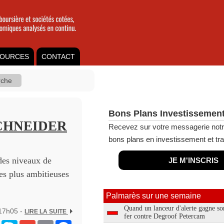
OURCES
CONTACT
Bons Plans Investissement
CHNEIDER
Recevez sur votre messagerie notr
bons plans en investissement et tra
des niveaux de
JE M'INSCRIS
 les plus ambitieuses
Palmarès sur une semaine
Quand un lanceur d'alerte gagne so
 17h05 -
LIRE LA SUITE
fer contre Degroof Petercam