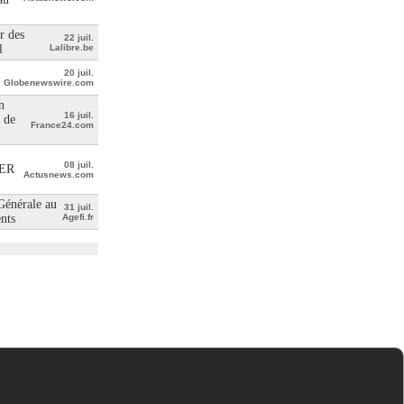
r des
22 juil.
l
Lalibre.be
20 juil.
Globenewswire.com
n
16 juil.
 de
France24.com
08 juil.
ER
Actusnews.com
 Générale au
31 juil.
ents
Agefi.fr