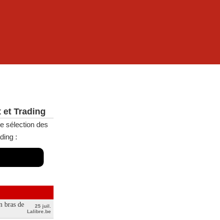
 et Trading
e sélection des
ding :
n bras de
25 juil.
Lalibre.be