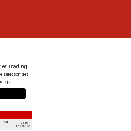
 et Trading
e sélection des
ding :
n bras de
25 juil.
Lalibre.be