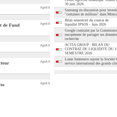
30 juin 2026
Agefi.fr
Samsung en discussion pour investi
"centaines de millions" dans Mistra
Bilan semestriel du contrat de
Agefi.fr
nt de Fund
liquidité IPSOS - Juin 2026
Google contraint par la Commissio
européenne de partager ses données
recherche
ACTIA GROUP : BILAN DU
Agefi.fr
CONTRAT DE LIQUIDITE DU 1
SEMESTRE 2026
Liane Santenero rejoint la Société
Agefi.fr
cteur
service international des grands cli
Agefi.fr
tto