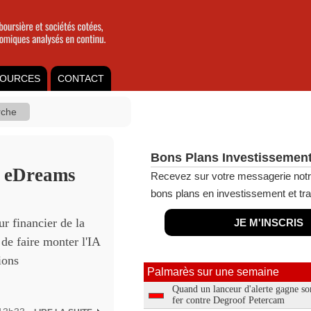
OURCES
CONTACT
Bons Plans Investissement
z eDreams
Recevez sur votre messagerie notr
bons plans en investissement et tra
ur financier de la
JE M'INSCRIS
de faire monter l'IA
ions
Palmarès sur une semaine
Quand un lanceur d'alerte gagne so
fer contre Degroof Petercam