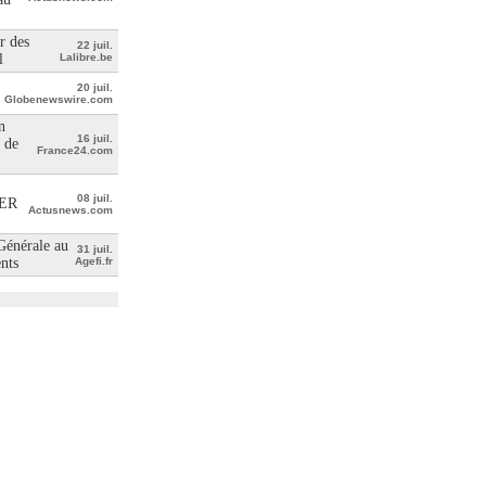
r des
22 juil.
l
Lalibre.be
20 juil.
Globenewswire.com
n
16 juil.
 de
France24.com
08 juil.
ER
Actusnews.com
 Générale au
31 juil.
ents
Agefi.fr