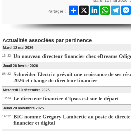
Mardi 12 mai 2026,
Partager
X
LinkedIn
WhatsApp
Teleg
Partager :
Actualités associées par pertinence
Mardi 12 mai 2026
Un nouveau directeur financier chez eDreams Odig
13h33
Jeudi 26 février 2026
Schneider Electric prévoit une croissance de ses rés
08h33
2026 et change de directeur financier
Mercredi 10 décembre 2025
Le directeur financier d'Ipsos est sur le départ
10h34
Jeudi 20 novembre 2025
BIC nomme Grégory Lambertie au poste de directe
14h32
financier et digital