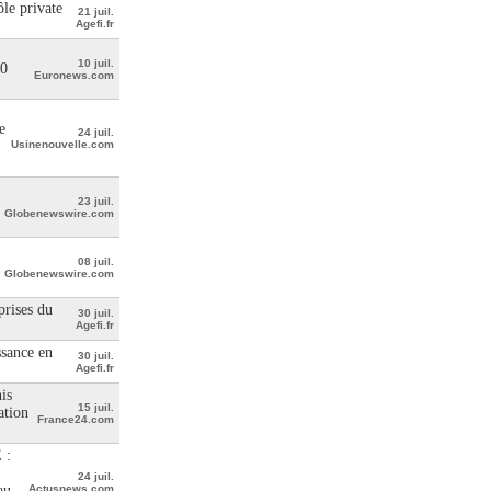
le private
21 juil.
Agefi.fr
10 juil.
00
Euronews.com
e
24 juil.
Usinenouvelle.com
23 juil.
Globenewswire.com
08 juil.
Globenewswire.com
prises du
30 juil.
Agefi.fr
ssance en
30 juil.
Agefi.fr
is
15 juil.
ation
France24.com
 :
24 juil.
au
Actusnews.com