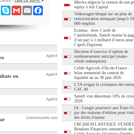
 13h33 -
LIRE LA SUITE
Mirova négocie la cession de son pô
equity à Jolt Capital
ram
Messenger
Skype
Gmail
Email
Facebook
Volkswagen bloqué sur un plan de
restructuration menaçant jusqu'à 1
000 emplois
Eczéma : Avec l’arrêt de
l’amlitelimab, Sanofi tourne la pag
d’un pari à 1 milliard d’euros pour
l’après Dupixent
Décision d’exercice d’option de
Agefi.fr
remboursement anticipé (make-
eo
whole redemption)
Crédit Agricole d'Ile-de-France :
bilan semestriel du contrat de
Agefi.fr
ultats en
liquidité au au 30 juin 2026
L’IA irrigue la croissance des entre
CAC 40
Sanofi vise désormais 10% de croi
Agefi.fr
2026
IA : Google poursuivi aux États-Un
par des maisons d'édition pour viol
des droits d'auteur
Usinenouvelle.com
ur
CRCAM ATLANTIQUE VENDEE
Résultats Financiers semestriels du
Crédit Agricole Atlantique Vendée 