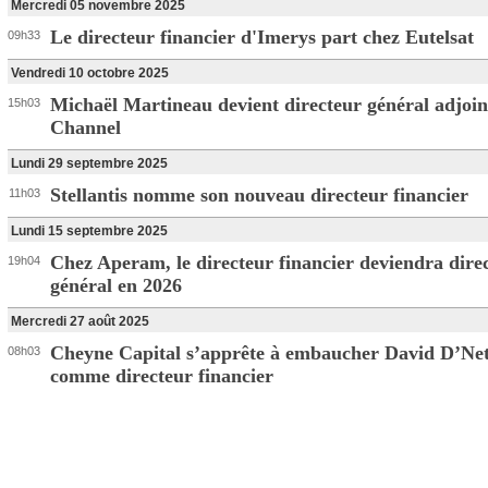
Mercredi 05 novembre 2025
Le directeur financier d'Imerys part chez Eutelsat
09h33
Vendredi 10 octobre 2025
Michaël Martineau devient directeur général adjoi
15h03
Channel
Lundi 29 septembre 2025
Stellantis nomme son nouveau directeur financier
11h03
Lundi 15 septembre 2025
Chez Aperam, le directeur financier deviendra dire
19h04
général en 2026
Mercredi 27 août 2025
Cheyne Capital s’apprête à embaucher David D’Ne
08h03
comme directeur financier