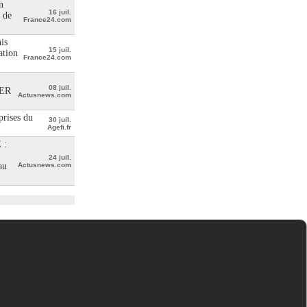
n
16 juil.
 de
France24.com
is
15 juil.
ation
France24.com
08 juil.
ER
Actusnews.com
prises du
30 juil.
Agefi.fr
 :
24 juil.
au
Actusnews.com