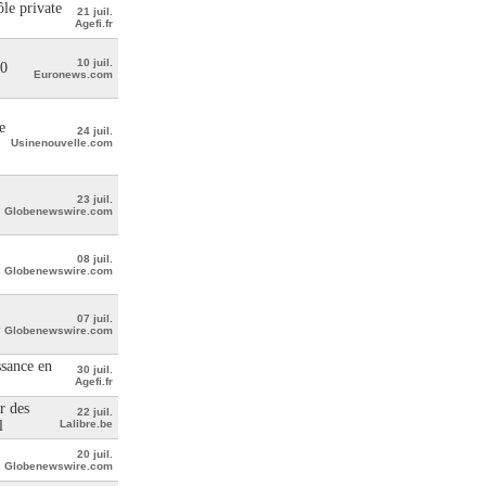
le private
21 juil.
Agefi.fr
10 juil.
00
Euronews.com
e
24 juil.
Usinenouvelle.com
23 juil.
Globenewswire.com
08 juil.
Globenewswire.com
07 juil.
Globenewswire.com
ssance en
30 juil.
Agefi.fr
r des
22 juil.
l
Lalibre.be
20 juil.
Globenewswire.com