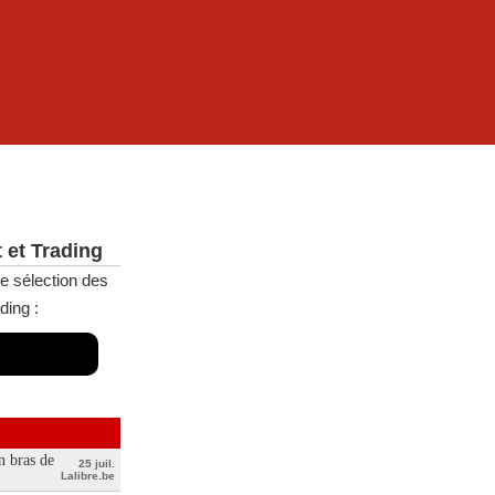
 et Trading
e sélection des
ding :
n bras de
25 juil.
Lalibre.be