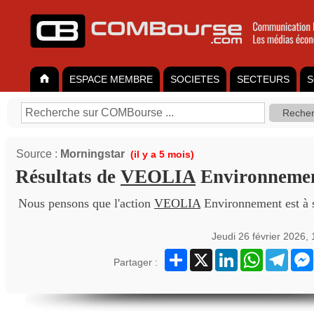
ESPACE MEMBRE
SOCIETES
SECTEURS
S
Source :
Morningstar
(il y a 5 mois)
Résultats de
VEOLIA
Environneme
Nous pensons que l'action
VEOLIA
Environnement est à s
Jeudi 26 février 2026,
Partager
X
LinkedIn
WhatsApp
Teleg
Partager :