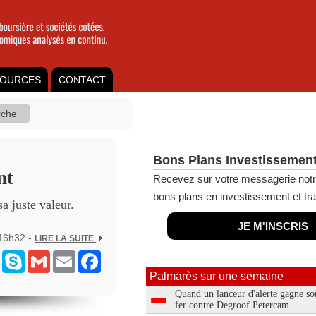
OURCES
CONTACT
Bons Plans Investissement
nt
Recevez sur votre messagerie notr
bons plans en investissement et tra
a juste valeur.
JE M'INSCRIS
 16h32 -
LIRE LA SUITE
ram
Messenger
Skype
Gmail
Email
Facebook
Palmarès sur une semaine
Quand un lanceur d'alerte gagne so
fer contre Degroof Petercam