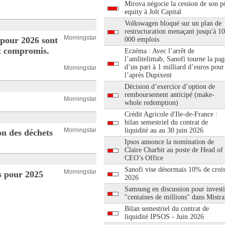
Mirova négocie la cession de son pô
equity à Jolt Capital
Volkswagen bloqué sur un plan de
restructuration menaçant jusqu'à 1
Morningstar
 pour 2026 sont
000 emplois
nt compromis.
Eczéma : Avec l’arrêt de
l’amlitelimab, Sanofi tourne la pag
d’un pari à 1 milliard d’euros pour
Morningstar
l’après Dupixent
Décision d’exercice d’option de
remboursement anticipé (make-
Morningstar
whole redemption)
Crédit Agricole d'Ile-de-France :
bilan semestriel du contrat de
Morningstar
liquidité au au 30 juin 2026
on des déchets
Ipsos annonce la nomination de
Claire Charbit au poste de Head of
CEO’s Office
Sanofi vise désormais 10% de croi
Morningstar
s pour 2025
2026
Samsung en discussion pour investi
"centaines de millions" dans Mistra
Bilan semestriel du contrat de
liquidité IPSOS - Juin 2026