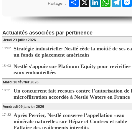
Partager
X
LinkedIn
WhatsApp
Teleg
Partager :
Actualités associées par pertinence
Jeudi 23 juillet 2026
Stratégie industrielle: Nestlé cède la moitié de ses e
19h02
un fonds de placement américain
Nestlé s'appuie sur Platinum Equity pour revivifier 
15h03
eaux embouteillées
Mardi 10 février 2026
Un concurrent fait recours contre l’autorisation de 
10h31
microfiltration accordée à Nestlé Waters en France
Vendredi 09 janvier 2026
Après Perrier, Nestlé conserve l’appellation «eau
17h32
minérale naturelle» sur Hépar et Contrex et solde
l’affaire des traitements interdits