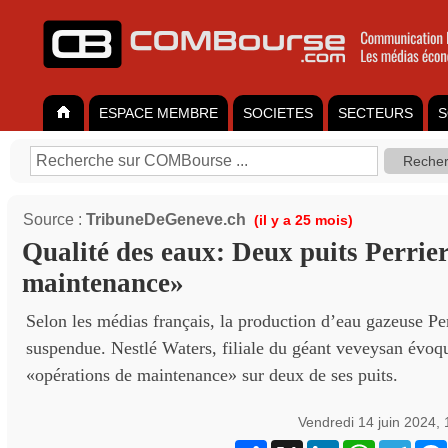
ESPACE MEMBRE
SOCIETES
SECTEURS
S
Source :
TribuneDeGeneve.ch
(il y a 25 mois)
Qualité des eaux: Deux puits Perrie
maintenance»
Selon les médias français, la production d’eau gazeuse Per
suspendue. Nestlé Waters, filiale du géant veveysan évoq
«opérations de maintenance» sur deux de ses puits.
Vendredi 14 juin 2024,