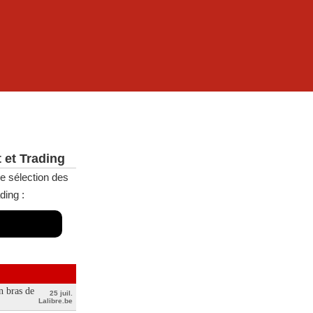
 et Trading
e sélection des
ding :
n bras de
25 juil.
Lalibre.be