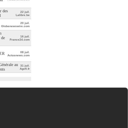
r des
22 juil.
l
Lalibre.be
20 juil.
Globenewswire.com
n
16 juil.
 de
France24.com
08 juil.
ER
Actusnews.com
 Générale au
31 juil.
ents
Agefi.fr