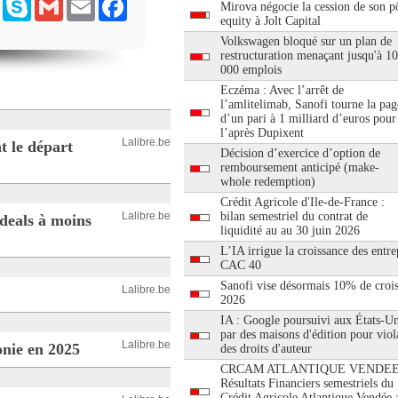
ram
Messenger
Skype
Gmail
Email
Facebook
Mirova négocie la cession de son pô
equity à Jolt Capital
Volkswagen bloqué sur un plan de
restructuration menaçant jusqu'à 1
000 emplois
Eczéma : Avec l’arrêt de
l’amlitelimab, Sanofi tourne la pag
d’un pari à 1 milliard d’euros pour
l’après Dupixent
Lalibre.be
t le départ
Décision d’exercice d’option de
remboursement anticipé (make-
whole redemption)
Crédit Agricole d'Ile-de-France :
Lalibre.be
bilan semestriel du contrat de
 deals à moins
liquidité au au 30 juin 2026
L’IA irrigue la croissance des entre
CAC 40
Sanofi vise désormais 10% de croi
Lalibre.be
2026
IA : Google poursuivi aux États-Un
par des maisons d'édition pour viol
Lalibre.be
onie en 2025
des droits d'auteur
CRCAM ATLANTIQUE VENDEE
Résultats Financiers semestriels du
Crédit Agricole Atlantique Vendée 