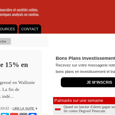
OURCES
CONTACT
Bons Plans Investissement
 de 15% en
Recevez sur votre messagerie notr
bons plans en investissement et tra
ogressé en Wallonie
JE M'INSCRIS
. La fin de
 indé...
Palmarès sur une semaine
Quand un lanceur d'alerte gagne so
 16h32 -
LIRE LA SUITE
fer contre Degroof Petercam