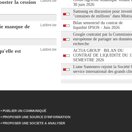
Lalibre.be
oster la cession
30 juin 2026
Samsung en discussion pour investi
"centaines de millions" dans Mistra
Bilan semestriel du contrat de
Lalibre.be
nie manque de
liquidité IPSOS - Juin 2026
Google contraint par la Commissio
européenne de partager ses données
recherche
Lalibre.be
u'elle est
ACTIA GROUP : BILAN DU
CONTRAT DE LIQUIDITE DU 1
SEMESTRE 2026
Liane Santenero rejoint la Société
service international des grands cli
•
PUBLIER UN COMMUNIQUÉ
•
PROPOSER UNE SOURCE D'INFORMATION
•
PROPOSER UNE SOCIETE A ANALYSER