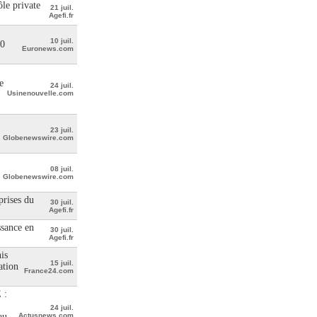
le private
21 juil.
Agefi.fr
10 juil.
00
Euronews.com
e
24 juil.
Usinenouvelle.com
23 juil.
Globenewswire.com
08 juil.
Globenewswire.com
prises du
30 juil.
Agefi.fr
ssance en
30 juil.
Agefi.fr
is
15 juil.
ation
France24.com
 :
24 juil.
au
Actusnews.com