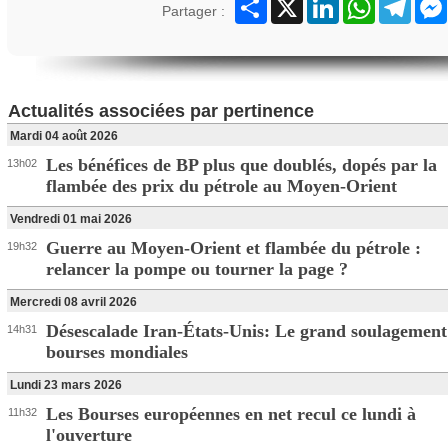
Partager
X
LinkedIn
WhatsApp
Teleg
Partager :
Actualités associées par pertinence
Mardi 04 août 2026
Les bénéfices de BP plus que doublés, dopés par la
13h02
flambée des prix du pétrole au Moyen-Orient
Vendredi 01 mai 2026
Guerre au Moyen-Orient et flambée du pétrole :
19h32
relancer la pompe ou tourner la page ?
Mercredi 08 avril 2026
Désescalade Iran-États-Unis: Le grand soulagement
14h31
bourses mondiales
Lundi 23 mars 2026
Les Bourses européennes en net recul ce lundi à
11h32
l'ouverture