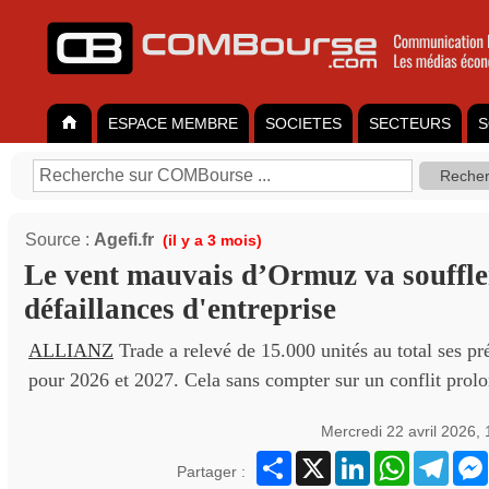
ESPACE MEMBRE
SOCIETES
SECTEURS
S
Source :
Agefi.fr
(il y a 3 mois)
Le vent mauvais d’Ormuz va souffler
défaillances d'entreprise
ALLIANZ
Trade a relevé de 15.000 unités au total ses p
pour 2026 et 2027. Cela sans compter sur un conflit prol
Mercredi 22 avril 2026,
Partager
X
LinkedIn
WhatsApp
Teleg
Partager :