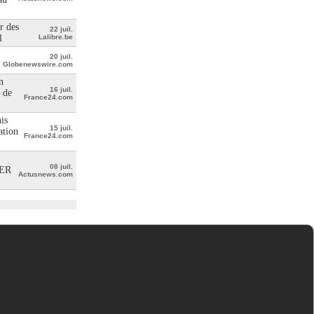
r des
22 juil.
l
Lalibre.be
20 juil.
Globenewswire.com
n
16 juil.
 de
France24.com
is
15 juil.
ation
France24.com
08 juil.
ER
Actusnews.com