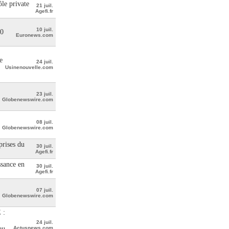
le private
21 juil.
Agefi.fr
10 juil.
00
Euronews.com
e
24 juil.
Usinenouvelle.com
23 juil.
Globenewswire.com
08 juil.
Globenewswire.com
prises du
30 juil.
Agefi.fr
ssance en
30 juil.
Agefi.fr
07 juil.
Globenewswire.com
 :
24 juil.
au
Actusnews.com