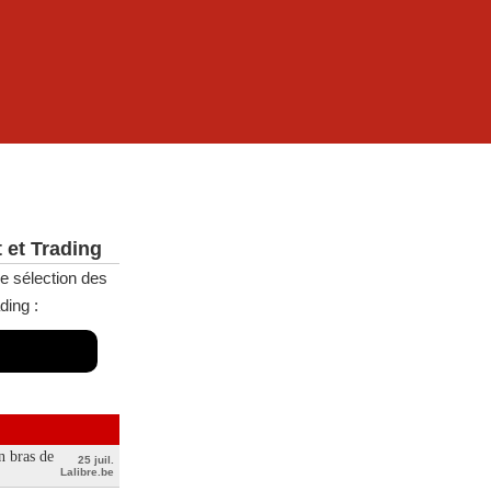
 et Trading
e sélection des
ding :
n bras de
25 juil.
Lalibre.be