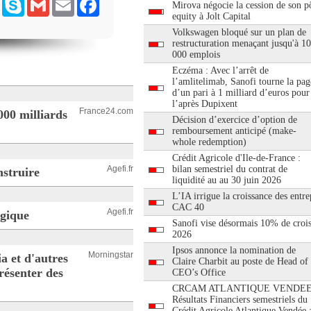
ram
Messenger
Skype
Gmail
Email
Facebook
Mirova négocie la cession de son pô
equity à Jolt Capital
Volkswagen bloqué sur un plan de
restructuration menaçant jusqu'à 1
000 emplois
Eczéma : Avec l’arrêt de
l’amlitelimab, Sanofi tourne la pag
d’un pari à 1 milliard d’euros pour
l’après Dupixent
France24.com
000 milliards
Décision d’exercice d’option de
remboursement anticipé (make-
whole redemption)
Crédit Agricole d'Ile-de-France :
Agefi.fr
bilan semestriel du contrat de
struire
liquidité au au 30 juin 2026
L’IA irrigue la croissance des entre
CAC 40
Agefi.fr
ogique
Sanofi vise désormais 10% de croi
2026
Ipsos annonce la nomination de
Morningstar
a et d'autres
Claire Charbit au poste de Head of
résenter des
CEO’s Office
CRCAM ATLANTIQUE VENDEE
Résultats Financiers semestriels du
Crédit Agricole Atlantique Vendée 