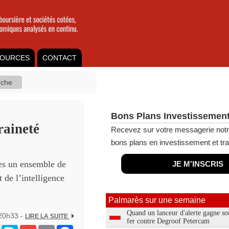
OURCES
CONTACT
Bons Plans Investissement
raineté
Recevez sur votre messagerie notr
bons plans en investissement et tra
es un ensemble de
JE M'INSCRIS
 de l’intelligence
Palmarès sur une semaine
Quand un lanceur d'alerte gagne so
 20h33 -
LIRE LA SUITE
fer contre Degroof Petercam