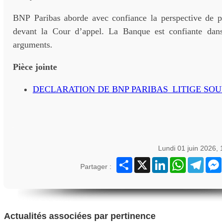
BNP Paribas aborde avec confiance la perspective de pr
devant la Cour d’appel. La Banque est confiante dans
arguments.
Pièce jointe
DECLARATION DE BNP PARIBAS_LITIGE SO
Lundi 01 juin 2026,
Partager
X
LinkedIn
WhatsApp
Teleg
Partager :
Actualités associées par pertinence