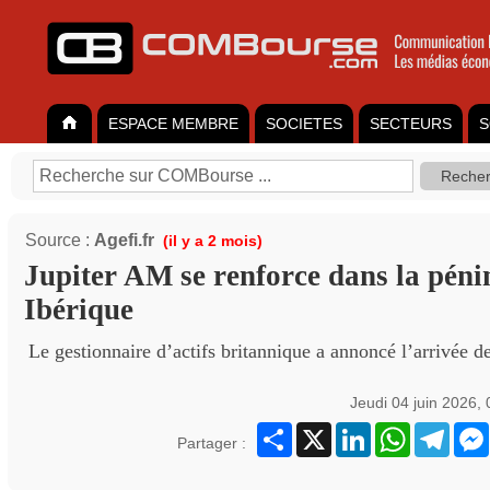
ESPACE MEMBRE
SOCIETES
SECTEURS
S
Source :
Agefi.fr
(il y a 2 mois)
Jupiter AM se renforce dans la péni
Ibérique
Le gestionnaire d’actifs britannique a annoncé l’arrivée 
Jeudi 04 juin 2026,
Partager
X
LinkedIn
WhatsApp
Teleg
Partager :