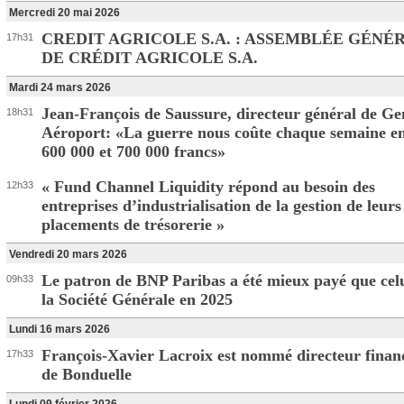
Mercredi 20 mai 2026
CREDIT AGRICOLE S.A. : ASSEMBLÉE GÉNÉ
17h31
DE CRÉDIT AGRICOLE S.A.
Mardi 24 mars 2026
Jean-François de Saussure, directeur général de Ge
18h31
Aéroport: «La guerre nous coûte chaque semaine e
600 000 et 700 000 francs»
« Fund Channel Liquidity répond au besoin des
12h33
entreprises d’industrialisation de la gestion de leurs
placements de trésorerie »
Vendredi 20 mars 2026
Le patron de BNP Paribas a été mieux payé que cel
09h33
la Société Générale en 2025
Lundi 16 mars 2026
François-Xavier Lacroix est nommé directeur finan
17h33
de Bonduelle