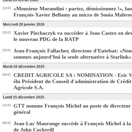
Lundi 09 février 2026
«Monsieur Morandini : partez, démissionnez !», lan
11h32
François-Xavier Bellamy au micro de Sonia Mabro
Mercredi 28 janvier 2026
Xavier Piechaczyk va succéder à Jean Castex en de
15h32
le nouveau PDG de la RATP
Jean-François Fallacher, directeur d'Eutelsat: «Nou
13h31
sommes aujourd’hui la seule alternative à Starlink»
Mardi 16 décembre 2025
CREDIT AGRICOLE SA : NOMINATION - Eric Via
18h31
élu Président du Conseil d'administration de Crédit
Agricole S.A.
Lundi 15 décembre 2025
GTT nomme François Michel au poste de directeur
12h33
général
Jean-Luc Maurange succède à François Michel à la 
09h32
de John Cockerill