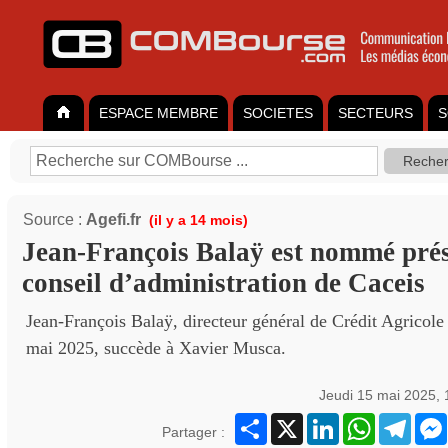
ESPACE MEMBRE
SOCIETES
SECTEURS
S
Source :
Agefi.fr
(il y a 14 mois)
Jean-François Balaÿ est nommé prés
conseil d’administration de Caceis
Jean-François Balaÿ, directeur général de Crédit Agricole
mai 2025, succède à Xavier Musca.
Jeudi 15 mai 2025,
Partager
X
LinkedIn
WhatsApp
Teleg
Partager :