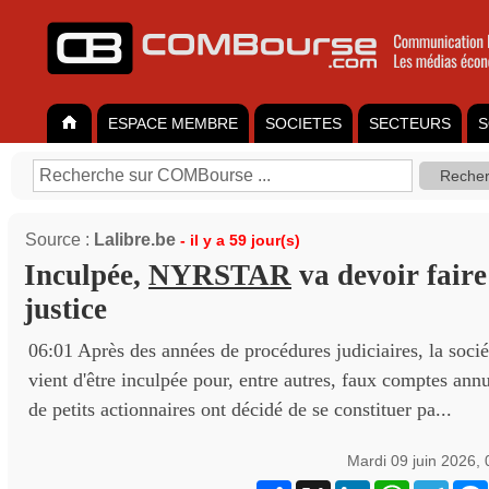
ESPACE MEMBRE
SOCIETES
SECTEURS
S
Source :
Lalibre.be
- il y a 59 jour(s)
Inculpée,
NYRSTAR
va devoir faire
justice
06:01 Après des années de procédures judiciaires, la soci
vient d'être inculpée pour, entre autres, faux comptes ann
de petits actionnaires ont décidé de se constituer pa...
Mardi 09 juin 2026,