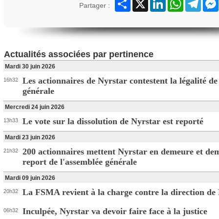
Partager
X
LinkedIn
WhatsApp
Teleg
Partager :
Actualités associées par pertinence
Mardi 30 juin 2026
Les actionnaires de Nyrstar contestent la légalité de
16h32
générale
Mercredi 24 juin 2026
Le vote sur la dissolution de Nyrstar est reporté
13h33
Mardi 23 juin 2026
200 actionnaires mettent Nyrstar en demeure et de
21h32
report de l'assemblée générale
Mardi 09 juin 2026
La FSMA revient à la charge contre la direction de
20h32
Inculpée, Nyrstar va devoir faire face à la justice
06h32