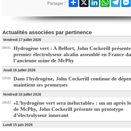
Partager
X
LinkedIn
WhatsApp
Teleg
Partager :
Actualités associées par pertinence
Vendredi 17 juillet 2026
Hydrogène vert : A Belfort, John Cockerill présent
06h31
premier électrolyseur alcalin assemblé en France d
l’ancienne usine de McPhy
Jeudi 16 juillet 2026
Dans l'hydrogène, John Cockerill continue de dépen
12h32
maintient ses promesses
Vendredi 10 juillet 2026
«L’hydrogène vert sera inéluctable» : un an après l
16h32
de McPhy, John Cockerill présente un prototype
d’électrolyseur innovant
Lundi 15 juin 2026