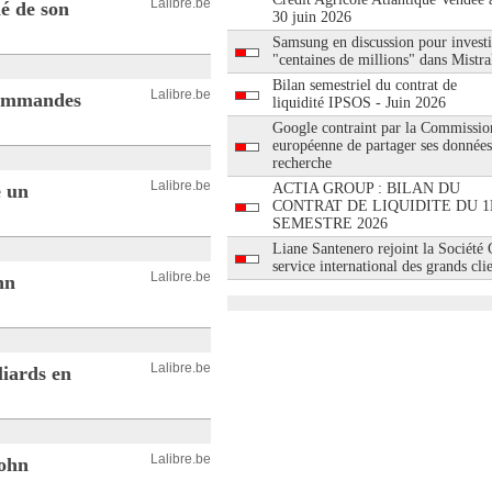
Lalibre.be
né de son
30 juin 2026
Samsung en discussion pour investi
"centaines de millions" dans Mistra
Bilan semestriel du contrat de
Lalibre.be
 commandes
liquidité IPSOS - Juin 2026
Google contraint par la Commissio
européenne de partager ses données
recherche
Lalibre.be
e un
ACTIA GROUP : BILAN DU
CONTRAT DE LIQUIDITE DU 1
SEMESTRE 2026
Liane Santenero rejoint la Société
service international des grands cli
Lalibre.be
hn
Lalibre.be
liards en
Lalibre.be
John