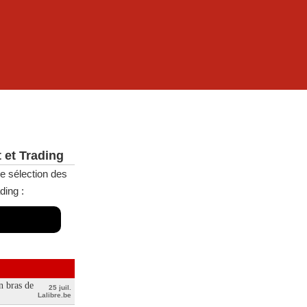
 et Trading
e sélection des
ding :
n bras de
25 juil.
Lalibre.be