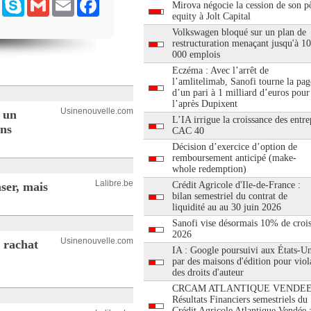
ram
Messenger
Skype
Gmail
Email
Facebook
Mirova négocie la cession de son pô
equity à Jolt Capital
Volkswagen bloqué sur un plan de
restructuration menaçant jusqu'à 1
000 emplois
Eczéma : Avec l’arrêt de
l’amlitelimab, Sanofi tourne la pag
d’un pari à 1 milliard d’euros pour
l’après Dupixent
Usinenouvelle.com
e un
L’IA irrigue la croissance des entre
ans
CAC 40
Décision d’exercice d’option de
remboursement anticipé (make-
whole redemption)
Lalibre.be
ser, mais
Crédit Agricole d'Ile-de-France :
bilan semestriel du contrat de
liquidité au au 30 juin 2026
Sanofi vise désormais 10% de croi
2026
Usinenouvelle.com
e rachat
IA : Google poursuivi aux États-Un
par des maisons d'édition pour viol
des droits d'auteur
CRCAM ATLANTIQUE VENDEE
Résultats Financiers semestriels du
Crédit Agricole Atlantique Vendée 