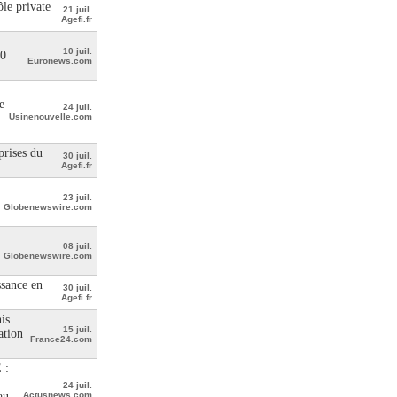
le private
21 juil.
Agefi.fr
10 juil.
00
Euronews.com
e
24 juil.
Usinenouvelle.com
prises du
30 juil.
Agefi.fr
23 juil.
Globenewswire.com
08 juil.
Globenewswire.com
ssance en
30 juil.
Agefi.fr
is
15 juil.
ation
France24.com
 :
24 juil.
au
Actusnews.com