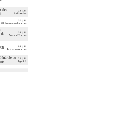
r des
22 juil.
l
Lalibre.be
20 juil.
Globenewswire.com
n
16 juil.
 de
France24.com
08 juil.
ER
Actusnews.com
 Générale au
31 juil.
ents
Agefi.fr