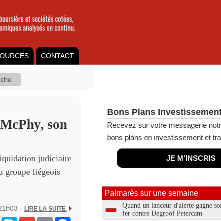
OURCES
CONTACT
Bons Plans Investissement
 McPhy, son
Recevez sur votre messagerie notr
bons plans en investissement et tra
quidation judiciaire
JE M'INSCRIS
u groupe liégeois
.
Palmarès sur une semaine
Quand un lanceur d'alerte gagne so
 21h03 -
LIRE LA SUITE
fer contre Degroof Petercam