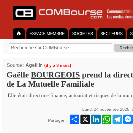
ESPACE MEMBRE
SOCIETES
SECTEURS
S
Source :
Agefi.fr
(il y a 8 mois)
Gaëlle
BOURGEOIS
prend la direc
de La Mutuelle Familiale
Elle était directrice finance, actuariat et risques de la mu
Lundi 24 novembre 2025, 
Partager
X
LinkedIn
WhatsApp
Teleg
Partager :