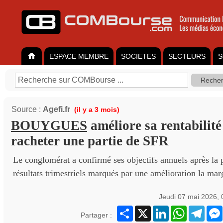
ESPACE MEMBRE
SOCIETES
SECTEURS
S
Source :
Agefi.fr
(il y a 3 mois)
BOUYGUES
améliore sa rentabilité
racheter une partie de SFR
Le conglomérat a confirmé ses objectifs annuels après la 
résultats trimestriels marqués par une amélioration la marg
Jeudi 07 mai 2026,
Partager
X
LinkedIn
WhatsApp
Teleg
Partager :