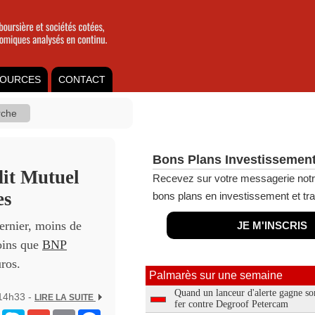
OURCES
CONTACT
Bons Plans Investissement
dit Mutuel
Recevez sur votre messagerie notr
es
bons plans en investissement et tra
dernier, moins de
JE M'INSCRIS
moins que
BNP
uros.
Palmarès sur une semaine
Quand un lanceur d'alerte gagne so
 14h33 -
LIRE LA SUITE
fer contre Degroof Petercam