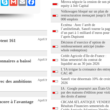
ram
Messenger
Skype
Gmail
Email
Facebook
Mirova négocie la cession de son pô
equity à Jolt Capital
Volkswagen bloqué sur un plan de
restructuration menaçant jusqu'à 1
000 emplois
Eczéma : Avec l’arrêt de
l’amlitelimab, Sanofi tourne la pag
d’un pari à 1 milliard d’euros pour
l’après Dupixent
Agefi.fr
tent 161
Décision d’exercice d’option de
remboursement anticipé (make-
whole redemption)
Crédit Agricole d'Ile-de-France :
Agefi.fr
bilan semestriel du contrat de
onnaires a baissé
liquidité au au 30 juin 2026
L’IA irrigue la croissance des entre
CAC 40
Sanofi vise désormais 10% de croi
Agefi.fr
vec des ambitions
2026
IA : Google poursuivi aux États-Un
par des maisons d'édition pour viol
des droits d'auteur
Agefi.fr
ncore à l'avantage
CRCAM ATLANTIQUE VENDEE
Résultats Financiers semestriels du
Crédit Agricole Atlantique Vendée 