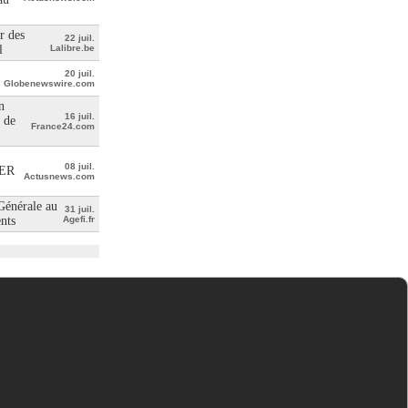
r des
22 juil.
l
Lalibre.be
20 juil.
Globenewswire.com
n
16 juil.
 de
France24.com
08 juil.
ER
Actusnews.com
 Générale au
31 juil.
ents
Agefi.fr