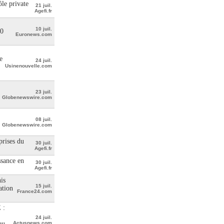
le private
21 juil.
Agefi.fr
10 juil.
00
Euronews.com
e
24 juil.
Usinenouvelle.com
23 juil.
Globenewswire.com
08 juil.
Globenewswire.com
prises du
30 juil.
Agefi.fr
ssance en
30 juil.
Agefi.fr
is
15 juil.
ation
France24.com
 :
24 juil.
au
Actusnews.com