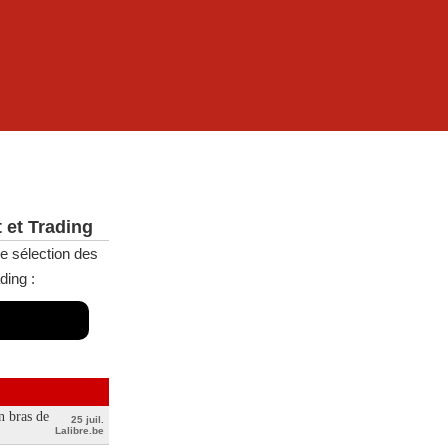
 et Trading
e sélection des
ding :
n bras de
25 juil.
Lalibre.be