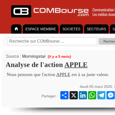
ESPACE MEMBRE
SOCIETES
SECTEURS
S
Source :
Morningstar
(il y a 5 mois)
Analyse de l'action
APPLE
Nous pensons que l'action
APPLE
est à sa juste valeur.
Jeudi 05 mars 2026,
Partager
X
LinkedIn
WhatsApp
Teleg
Partager :