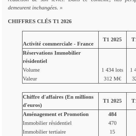
demeurent inchangées. »
CHIFFRES CLÉS T1 2026
T1 2025
T
Activité commerciale - France
Réservations Immobilier
résidentiel
Volume
1 434 lots
1 
Valeur
312 M€
3
Chiffre d'affaires (En millions
T1 2025
T
d'euros)
Aménagement et Promotion
484
Immobilier résidentiel
470
Immobilier tertiaire
15