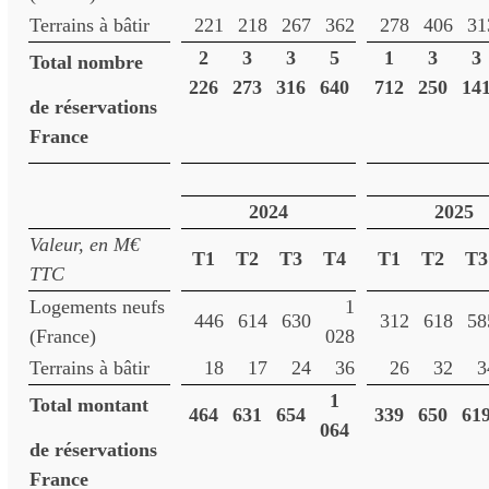
Terrains à bâtir
221
218
267
362
278
406
31
2
3
3
5
1
3
3
Total nombre
226
273
316
640
712
250
14
de réservations
France
2024
2025
Valeur, en M€
T1
T2
T3
T4
T1
T2
T3
TTC
Logements neufs
1
446
614
630
312
618
58
(France)
028
Terrains à bâtir
18
17
24
36
26
32
3
1
Total montant
464
631
654
339
650
61
064
de réservations
France