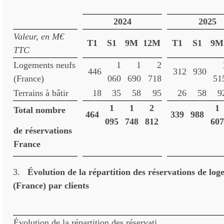
2024
2025
Valeur, en M€
T1
S1
9M
12M
T1
S1
9M
TTC
Logements neufs
1
1
2
446
312
930
(France)
060
690
718
51
Terrains à bâtir
18
35
58
95
26
58
9
1
1
2
1
Total nombre
464
339
988
095
748
812
607
de réservations
France
3.
Évolution de la répartition des réservations de lo
(France) par clients
Évolution de la répartition des réservati