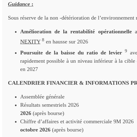
Guidance
:
Sous réserve de la non -détérioration de l’environnemen
Amélioration de la rentabilité opérationnelle
a
8
NEXITY
en hausse sur 2026
9
Poursuite de la baisse du ratio de levier
ave
rapidement possible à un niveau inférieur à la cible
en 2027
CALENDRIER FINANCIER & INFORMATIONS P
Assemblée général
Résultats semestriels 202
2026
(après bourse)
Chiffre d’affaires et activité commerciale
octobre
2026
(après bourse)