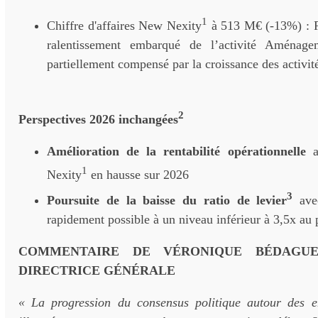
1
Chiffre d'affaires New Nexity
à 513 M€ (-13%) : R
ralentissement embarqué de l’activité Aménag
partiellement compensé par la croissance des activit
2
Perspectives 2026 inchangées
Amélioration de la rentabilité opérationnelle
a
1
Nexity
en hausse sur 2026
3
Poursuite de la baisse du ratio de levier
avec
rapidement possible à un niveau inférieur à 3,5x au 
COMMENTAIRE DE VÉRONIQUE BÉDAGUE,
DIRECTRICE GÉNÉRALE
« La progression du consensus politique autour des e