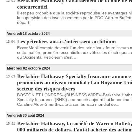
Berkshire Hathaway : abaissement de la note de 
12h01
concurrentiel
Il est peu probable que la société reproduise les avantages h
la supervision des investissements par le PDG Warren Buffett
départ.
Vendredi 18 octobre 2024
Les pétroliers aussi s’intéressent au lithium
11h04
ExxonMobil compte devenir l’un des principaux fournisseurs
cette matière première essentielle aux véhicules électriques a
qu’Occidental Petroleum s’est...
Mercredi 02 octobre 2024
Berkshire Hathaway Specialty Insurance annonce
13h03
promotions au niveau mondial et au Royaume-Uni
secteur des risques divers
BOSTON ET LONDRES--(BUSINESS WIRE)--Berkshire Hath
Specialty Insurance (BHSI) a annoncé aujourd'hui la nominat
Caroline Alder-Smurthwaite à son bureau mondial de...
Vendredi 30 août 2024
Berkshire Hathaway, la société de Warren Buffett,
15h31
000 milliards de dollars. Faut-il acheter des action