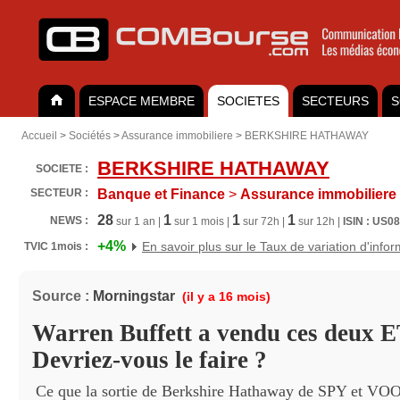
ESPACE MEMBRE
SOCIETES
SECTEURS
S
Accueil
>
Sociétés
>
Assurance immobiliere
>
BERKSHIRE HATHAWAY
BERKSHIRE HATHAWAY
SOCIETE :
SECTEUR :
Banque et Finance
>
Assurance immobiliere
28
1
1
1
NEWS :
sur 1 an |
sur 1 mois |
sur 72h |
sur 12h |
ISIN : US0
+4%
En savoir plus sur le Taux de variation d'info
TVIC 1mois :
Source :
Morningstar
(il y a 16 mois)
Warren Buffett a vendu ces deux E
Devriez-vous le faire ?
Ce que la sortie de Berkshire Hathaway de SPY et VOO 