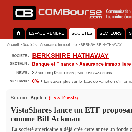
ESPACE MEMBRE
SOCIETES
SECTEURS
S
Accueil
>
Sociétés
>
Assurance immobiliere
>
BERKSHIRE HATHAWAY
BERKSHIRE HATHAWAY
SOCIETE :
SECTEUR :
Banque et Finance
>
Assurance immobiliere
27
0
NEWS :
sur 1 an |
sur 1 mois |
ISIN : US0846701086
0%
En savoir plus sur le Taux de variation d'inform
TVIC 1mois :
Source :
Agefi.fr
(il y a 10 mois)
VistaShares lance un ETF proposan
comme Bill Ackman
La société américaine a déjà créé cette année un fonds 