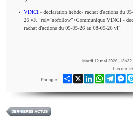
VINCI
- declaration hebdo- rachat d'actions du 0
26 vF." rel="nofollow">Communique
VINCI
- dec
rachat d'actions du 05-05-26 au 08-05-26 vF.
Mardi 12 mai 2026, 18h32
Les derni
Partager
X
LinkedIn
WhatsApp
Telegram
Mes
Partager :