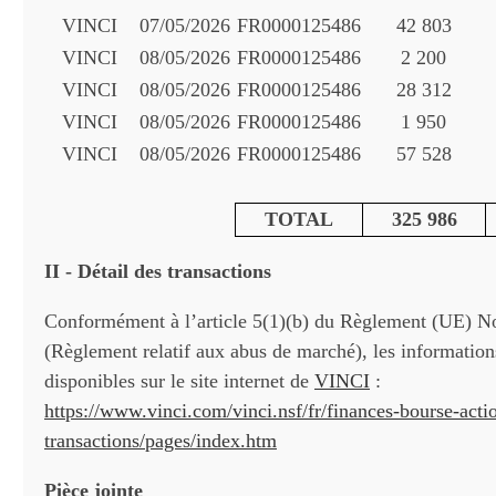
VINCI
07/05/2026
FR0000125486
42 803
VINCI
08/05/2026
FR0000125486
2 200
VINCI
08/05/2026
FR0000125486
28 312
VINCI
08/05/2026
FR0000125486
1 950
VINCI
08/05/2026
FR0000125486
57 528
TOTAL
325 986
II - Détail des transactions
Conformément à l’article 5(1)(b) du Règlement (UE) N
(Règlement relatif aux abus de marché), les informations
disponibles sur le site internet de
VINCI
:
https://www.vinci.com/vinci.nsf/fr/finances-bourse-actio
transactions/pages/index.htm
Pièce jointe