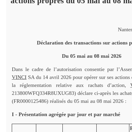
actions propres du 05 mai au 08 m
Nanter
Déclaration des transactions sur actions 
Du 05 mai au 08 mai 2026
Dans le cadre de l’autorisation consentie par l’Ass
VINCI
SA du 14 avril 2026 pour opérer sur ses actions
la réglementation relative aux rachats d’action,
213800WFQ334R8UXUG83) déclare ci-après les achats 
(FR0000125486) réalisés du 05 mai au 08 mai 2026 :
I - Présentation agrégée par jour et par marché