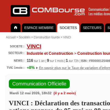
ESPACE MEMBRE
SOCIETES
SECTEURS
S
Accueil
>
Sociétés
>
Construction lourde
>
VINCI
VINCI
SOCIETE :
SECTEUR :
Industrie et Construction
>
Construction lou
116
9
1
NEWS :
sur 1 an |
sur 1 mois |
sur 72h |
ISIN : FR000012548
+8%
En savoir plus sur le Taux de variation d'info
TVIC 1mois :
Communication Officielle
Mardi 12 mai 2026, 18h32
(il y a 2 mois)
VINCI : Déclaration des transactio