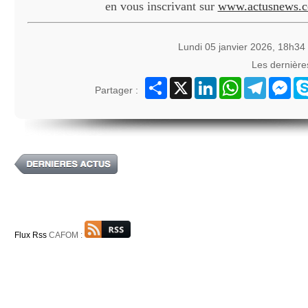
en vous inscrivant sur
www.actusnews.
Lundi 05 janvier 2026, 18h34
Les dernièr
Partager
X
LinkedIn
WhatsApp
Telegram
Mes
Partager :
Flux Rss
CAFOM :