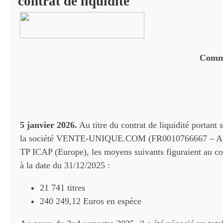
contrat de liquidité
Commu
5 janvier 2026.
Au titre du contrat de liquidité portant s
la société VENTE-UNIQUE.COM (FR0010766667 – AL
TP ICAP (Europe), les moyens suivants figuraient au co
à la date du 31/12/2025 :
21 741 titres
240 249,12 Euros en espèce