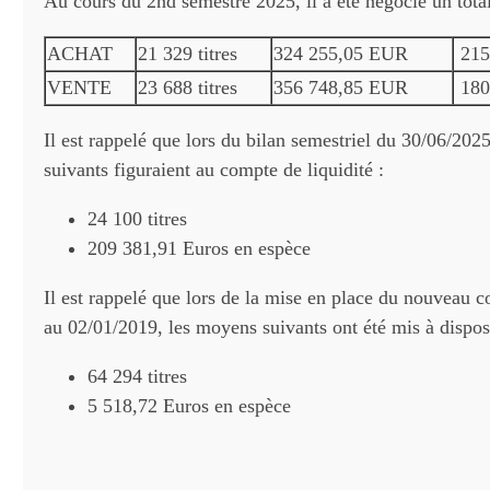
Au cours du 2nd semestre 2025, il a été négocié un total
ACHAT
21 329 titres
324 255,05 EUR
215 
VENTE
23 688 titres
356 748,85 EUR
180 
Il est rappelé que lors du bilan semestriel du 30/06/202
suivants figuraient au compte de liquidité :
24 100 titres
209 381,91 Euros en espèce
Il est rappelé que lors de la mise en place du nouveau co
au 02/01/2019, les moyens suivants ont été mis à disposi
64 294 titres
5 518,72 Euros en espèce