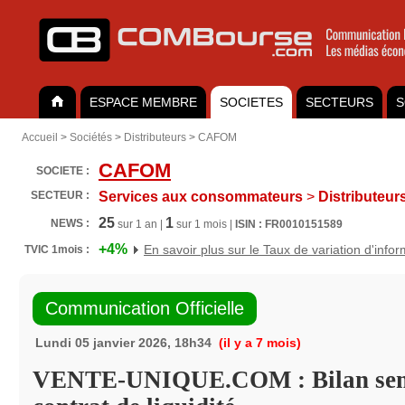
ESPACE MEMBRE
SOCIETES
SECTEURS
S
Accueil
>
Sociétés
>
Distributeurs
>
CAFOM
CAFOM
SOCIETE :
SECTEUR :
Services aux consommateurs
>
Distributeur
25
1
NEWS :
sur 1 an |
sur 1 mois |
ISIN : FR0010151589
+4%
En savoir plus sur le Taux de variation d'info
TVIC 1mois :
Communication Officielle
Lundi 05 janvier 2026, 18h34
(il y a 7 mois)
VENTE-UNIQUE.COM : Bilan seme