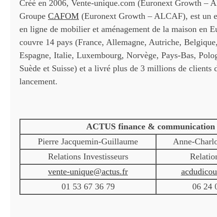
Créé en 2006, Vente-unique.com (Euronext Growth – AL
Groupe
CAFOM
(Euronext Growth – ALCAF), est un ex
en ligne de mobilier et aménagement de la maison en E
couvre 14 pays (France, Allemagne, Autriche, Belgiqu
Espagne, Italie, Luxembourg, Norvège, Pays-Bas, Polog
Suède et Suisse) et a livré plus de 3 millions de clients
lancement.
ACTUS finance & communication
Pierre Jacquemin-Guillaume
Anne-Charlo
Relations Investisseurs
Relatio
vente-unique@actus.fr
acdudicou
01 53 67 36 79
06 24 