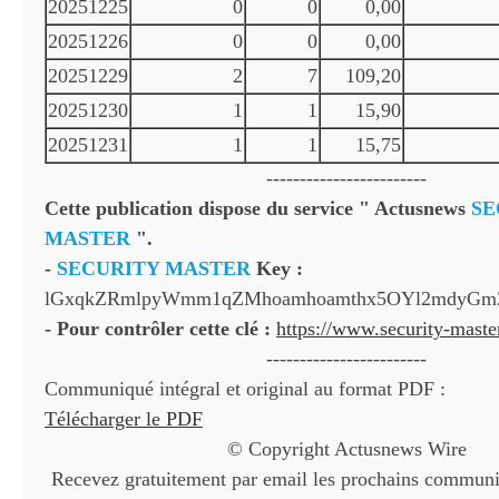
20251225
0
0
0,00
20251226
0
0
0,00
20251229
2
7
109,20
20251230
1
1
15,90
20251231
1
1
15,75
------------------------
Cette publication dispose du service " Actusnews
SE
MASTER
".
-
SECURITY MASTER
Key :
lGxqkZRmlpyWmm1qZMhoamhoamthx5OYl2mdyGm
- Pour contrôler cette clé :
https://www.security-mast
------------------------
Communiqué intégral et original au format PDF :
Télécharger le PDF
© Copyright Actusnews Wire
Recevez gratuitement par email les prochains communiq