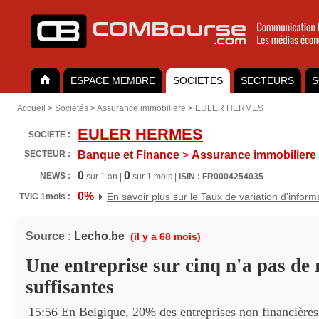
ESPACE MEMBRE
SOCIETES
SECTEURS
S
Accueil
>
Sociétés
>
Assurance immobiliere
>
EULER HERMES
EULER HERMES
SOCIETE :
SECTEUR :
Banque et Finance
>
Assurance immobiliere
0
0
NEWS :
sur 1 an |
sur 1 mois |
ISIN : FR0004254035
0%
En savoir plus sur le Taux de variation d'inform
TVIC 1mois :
Source :
Lecho.be
(il y a 68 mois)
Une entreprise sur cinq n'a pas de 
suffisantes
15:56 En Belgique, 20% des entreprises non financières 