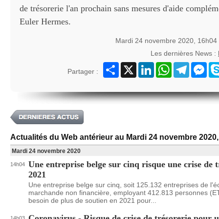
de trésorerie l'an prochain sans mesures d'aide compléme
Euler Hermes.
Mardi 24 novembre 2020, 16h04
Les dernières News :
Partager
X
LinkedIn
WhatsApp
Telegram
Mes
Partager :
Actualités du Web antérieur au Mardi 24 novembre 2020
Mardi 24 novembre 2020
Une entreprise belge sur cinq risque une crise de t
14h04
2021
Une entreprise belge sur cinq, soit 125.132 entreprises de l'
marchande non financière, employant 412.813 personnes (E
besoin de plus de soutien en 2021 pour...
Coronavirus - Risque de crise de trésorerie pour 
14h03