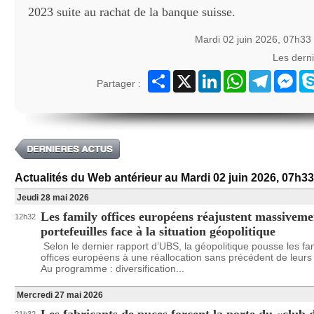
2023 suite au rachat de la banque suisse.
Mardi 02 juin 2026, 07h33
Les dern
Partager
X
LinkedIn
WhatsApp
Telegram
Mes
Partager :
Actualités du Web antérieur au Mardi 02 juin 2026, 07h33
Jeudi 28 mai 2026
Les family offices européens réajustent massiveme
12h32
portefeuilles face à la situation géopolitique
Selon le dernier rapport d’UBS, la géopolitique pousse les fa
offices européens à une réallocation sans précédent de leurs 
Au programme : diversification...
Mercredi 27 mai 2026