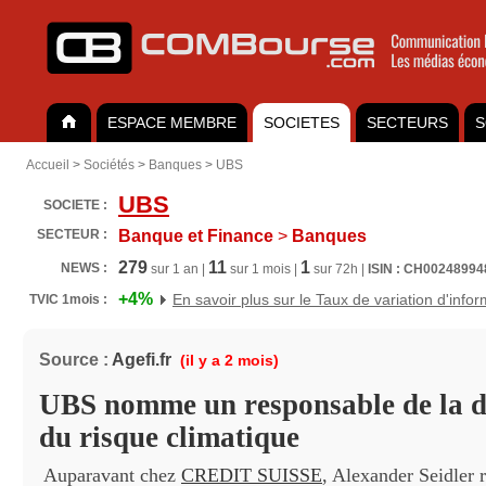
ESPACE MEMBRE
SOCIETES
SECTEURS
S
Accueil
>
Sociétés
>
Banques
>
UBS
UBS
SOCIETE :
SECTEUR :
Banque et Finance
>
Banques
279
11
1
NEWS :
sur 1 an |
sur 1 mois |
sur 72h |
ISIN : CH00248994
+4%
En savoir plus sur le Taux de variation d'info
TVIC 1mois :
Source :
Agefi.fr
(il y a 2 mois)
UBS nomme un responsable de la du
du risque climatique
Auparavant chez
CREDIT SUISSE
, Alexander Seidler 