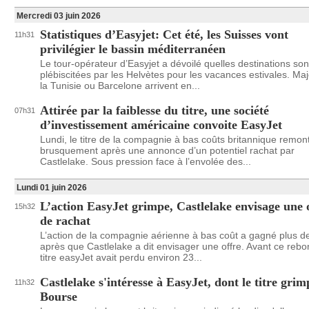
Mercredi 03 juin 2026
Statistiques d’Easyjet: Cet été, les Suisses vont
11h31
privilégier le bassin méditerranéen
Le tour-opérateur d’Easyjet a dévoilé quelles destinations son
plébiscitées par les Helvètes pour les vacances estivales. Ma
la Tunisie ou Barcelone arrivent en...
Attirée par la faiblesse du titre, une société
07h31
d’investissement américaine convoite EasyJet
Lundi, le titre de la compagnie à bas coûts britannique remont
brusquement après une annonce d’un potentiel rachat par
Castlelake. Sous pression face à l’envolée des...
Lundi 01 juin 2026
L’action EasyJet grimpe, Castlelake envisage une 
15h32
de rachat
L’action de la compagnie aérienne à bas coût a gagné plus d
après que Castlelake a dit envisager une offre. Avant ce rebo
titre easyJet avait perdu environ 23...
Castlelake s'intéresse à EasyJet, dont le titre grim
11h32
Bourse