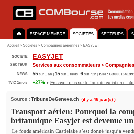
ESPACE MEMBRE
SOCIETES
SECTEURS
S
Accueil
>
Sociétés
>
Compagnies aeriennes
>
EASYJET
EASYJET
SOCIETE :
SECTEUR :
Services aux consommateurs
>
Compagnies 
55
15
6
NEWS :
sur 1 an |
sur 1 mois |
sur 72h |
ISIN : GB000164199
+27%
En savoir plus sur le Taux de variation d'inf
TVIC 1mois :
Source :
TribuneDeGeneve.ch
(il y a 48 jour(s) )
Transport aérien: Pourquoi la com
britannique Easyjet est devenue un
Le fonds américain Castlelake s’est donné jusqu’à vendr