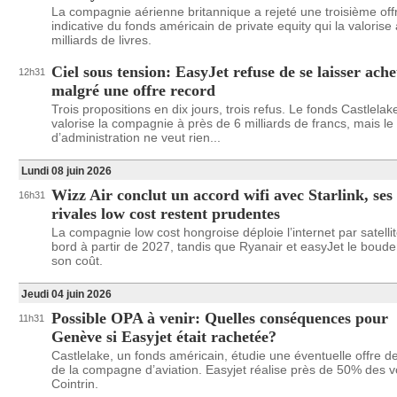
La compagnie aérienne britannique a rejeté une troisième off
indicative du fonds américain de private equity qui la valorise
milliards de livres.
Ciel sous tension: EasyJet refuse de se laisser ache
12h31
malgré une offre record
Trois propositions en dix jours, trois refus. Le fonds Castlelak
valorise la compagnie à près de 6 milliards de francs, mais le
d’administration ne veut rien...
Lundi 08 juin 2026
Wizz Air conclut un accord wifi avec Starlink, ses
16h31
rivales low cost restent prudentes
La compagnie low cost hongroise déploie l’internet par satelli
bord à partir de 2027, tandis que Ryanair et easyJet le boude
son coût.
Jeudi 04 juin 2026
Possible OPA à venir: Quelles conséquences pour
11h31
Genève si Easyjet était rachetée?
Castlelake, un fonds américain, étudie une éventuelle offre d
de la compagne d’aviation. Easyjet réalise près de 50% des v
Cointrin.