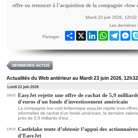
offre ou renoncer à l’acquisition de la compagnie «low
Mardi 23 juin 2026, 12h32
Les dernières
Partager
X
LinkedIn
WhatsApp
Telegram
Mes
Partager :
Actualités du Web antérieur au Mardi 23 juin 2026, 12h32
Lundi 22 juin 2026
EasyJet rejette une offre de rachat de 5,9 milliard
16h32
d'euros d'un fonds d'investissement américain
La compagnie low cost britannique easyJet rejette trois offres
informelles de rachat d’un fonds américain, la dernière valori
près de 5,9 milliards d’eur...
Castlelake tente d’obtenir l’appui des actionnaires
13h32
d’EasyJet