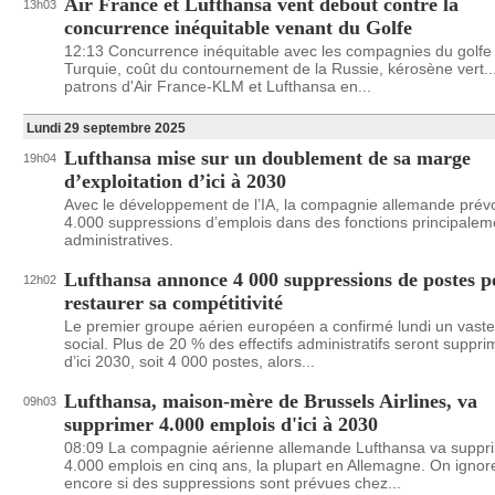
Air France et Lufthansa vent debout contre la
13h03
concurrence inéquitable venant du Golfe
12:13 Concurrence inéquitable avec les compagnies du golfe 
Turquie, coût du contournement de la Russie, kérosène vert..
patrons d'Air France-KLM et Lufthansa en...
Lundi 29 septembre 2025
Lufthansa mise sur un doublement de sa marge
19h04
d’exploitation d’ici à 2030
Avec le développement de l’IA, la compagnie allemande prévo
4.000 suppressions d’emplois dans des fonctions principalem
administratives.
Lufthansa annonce 4 000 suppressions de postes p
12h02
restaurer sa compétitivité
Le premier groupe aérien européen a confirmé lundi un vaste
social. Plus de 20 % des effectifs administratifs seront suppr
d’ici 2030, soit 4 000 postes, alors...
Lufthansa, maison-mère de Brussels Airlines, va
09h03
supprimer 4.000 emplois d'ici à 2030
08:09 La compagnie aérienne allemande Lufthansa va suppr
4.000 emplois en cinq ans, la plupart en Allemagne. On ignor
encore si des suppressions sont prévues chez...