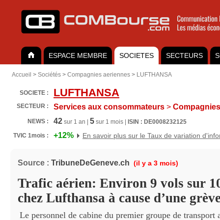
ESPACE MEMBRE
SOCIETES
SECTEURS
S
Accueil
>
Sociétés
>
Compagnies aeriennes
>
LUFTHANSA
LUFTHANSA
SOCIETE :
SECTEUR :
Services aux consommateurs
>
Compagnies 
42
5
NEWS :
sur 1 an |
sur 1 mois |
ISIN : DE0008232125
+12%
En savoir plus sur le Taux de variation d'inf
TVIC 1mois :
Source :
TribuneDeGeneve.ch
(il y a 3 mois)
Trafic aérien: Environ 9 vols sur 1
chez Lufthansa à cause d’une grèv
Le personnel de cabine du premier groupe de transport 