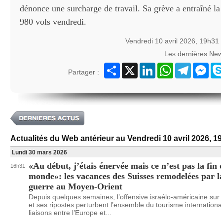
dénonce une surcharge de travail. Sa grève a entraîné l
980 vols vendredi.
Vendredi 10 avril 2026, 19h31
Les dernières Ne
Partager
X
LinkedIn
WhatsApp
Telegram
Mes
Partager :
Actualités du Web antérieur au Vendredi 10 avril 2026, 1
Lundi 30 mars 2026
«Au début, j’étais énervée mais ce n’est pas la fin
16h31
monde»: les vacances des Suisses remodelées par l
guerre au Moyen-Orient
Depuis quelques semaines, l’offensive israélo-américaine sur 
et ses ripostes perturbent l’ensemble du tourisme internationa
liaisons entre l’Europe et...