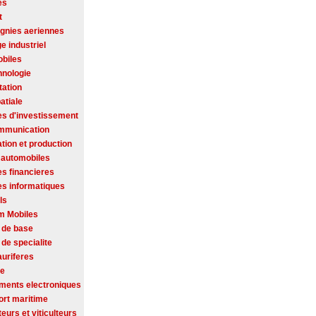
es
t
nies aeriennes
ge industriel
biles
hnologie
tation
atiale
es d'investissement
mmunication
tion et production
 automobiles
es financieres
es informatiques
ls
m Mobiles
 de base
de specialite
auriferes
se
ments electroniques
ort maritime
ateurs et viticulteurs