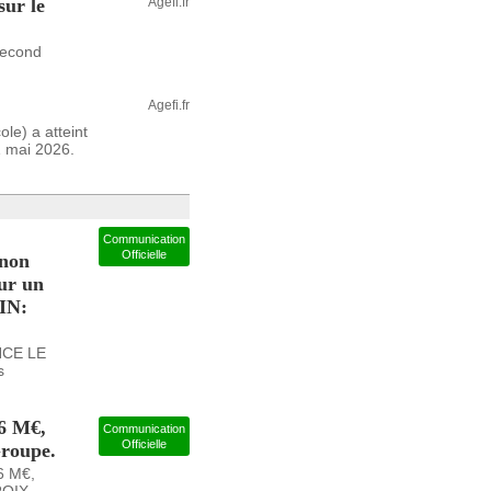
sur le
Agefi.fr
 second
Agefi.fr
le) a atteint
1 mai 2026.
Communication
Officielle
non
our un
SIN:
NCE LE
s
6 M€,
Communication
Officielle
Groupe.
6 M€,