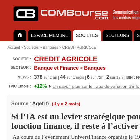
ESPACE MEMBRE
SOCIETES
SECTEURS
S
Accueil
>
Sociétés
>
Banques
>
CREDIT AGRICOLE
CREDIT AGRICOLE
SOCIETE :
SECTEUR :
Banque et Finance
>
Banques
378
44
6
2
NEWS :
sur 1 an |
sur 1 mois |
sur 72h |
sur 12h |
ISIN : 
+12%
En savoir plus sur le Taux de variation d'inf
TVIC 1mois :
Source :
Agefi.fr
(il y a 2 mois)
Si l’IA est un levier stratégique pou
fonction finance, il reste à l’activer
Au cours de l’évènement UniversFinance organisé le 19