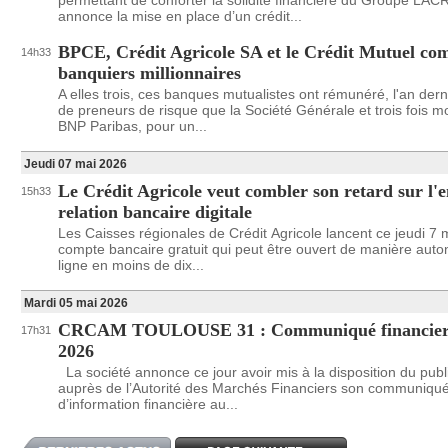
permettant de conforter la solidité financière du Groupe LAC
annonce la mise en place d’un crédit...
BPCE, Crédit Agricole SA et le Crédit Mutuel co
14h33
banquiers millionnaires
A elles trois, ces banques mutualistes ont rémunéré, l'an dern
de preneurs de risque que la Société Générale et trois fois m
BNP Paribas, pour un...
Jeudi 07 mai 2026
Le Crédit Agricole veut combler son retard sur l'e
15h33
relation bancaire digitale
Les Caisses régionales de Crédit Agricole lancent ce jeudi 7 
compte bancaire gratuit qui peut être ouvert de manière aut
ligne en moins de dix...
Mardi 05 mai 2026
CRCAM TOULOUSE 31 : Communiqué financier
17h31
2026
La société annonce ce jour avoir mis à la disposition du publ
auprès de l’Autorité des Marchés Financiers son communiqu
d’information financière au...