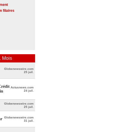
ement
 filaires
 Mois
Globenewswire.com
25 juil.
Crédit
Actusnews.com
in
24 juil.
Globenewswire.com
25 juil.
Globenewswire.com
ar
31 juil.