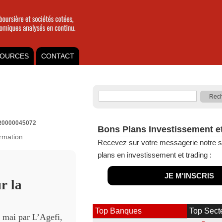
OURCES
CONTACT
FR0000045072
Bons Plans Investissement e
ormation
Recevez sur votre messagerie notre s
plans en investissement et trading :
JE M'INSCRIS
r la
Top Banques
Top Sect
 mai par L’Agefi,