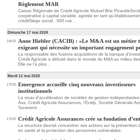
Règlement MAR
Caisse Régionale de Crédit Agricole Mutuel Brie PicardieSoci
coopérative à capital variable, agréée en tant qu’établisseme
créditSiège social : 500 rue...
Dimanche 17 mai 2026
Anne Hiebler (CACIB) : «Le M&A est un métier t
14h33
exigeant qui nécessite un important engagement p
La responsable des fusions-acquisitions de la banque d’inve
Crédit Agricole a débuté dans le monde du M&A au milieu de
Elle ne l’a plus...
Mardi 12 mai 2026
Emergence accueille cinq nouveaux investisseurs
17h33
institutionnels
La sicav d’accélération de sociétés de gestion indépendantes a
Axa, Crédit Agricole Assurances, l’Erafp, Société Générale As
Suravenir...
Crédit Agricole Assurances crée sa fondation d’en
17h33
La structure devrait concentrer ses actions sur la prévention 
en santé et la protection des personnes vulnérables.