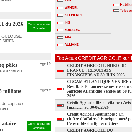
le des
KKR
Habill
WENDEL
Telecom
KLEPIERRE
ING
CI du 2026
Communication
Officielle
EURAZEO
 TOULOUSE
AXA
SE SIREN
ALLIANZ
Top Actus CREDIT AGRICOLE sur 1
nq pôles
Agefi.fr
CREDIT AGRICOLE NORD DE
FRANCE : RESULTATS
 d'actifs du
FINANCIERS AU 30 JUIN 2026
CRCAM ATLANTIQUE VENDEE :
Résultats Financiers semestriels du 
 millions
Agefi.fr
Agricole Atlantique Vendée au 30 ju
2026
Crédit Agricole Ille-et-Vilaine : Avis
t de capitaux
financier au 30/06/2026
s ses
Crédit Agricole Assurances : Un
chiffre d’affaires historique porté p
madaire -
l’ensemble des lignes métiers
Communication
Officielle
du
CREDIT AGRICOLE DU