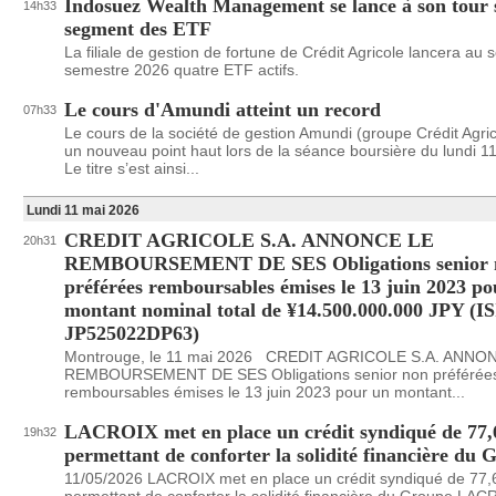
Indosuez Wealth Management se lance à son tour 
14h33
segment des ETF
La filiale de gestion de fortune de Crédit Agricole lancera au
semestre 2026 quatre ETF actifs.
Le cours d'Amundi atteint un record
07h33
Le cours de la société de gestion Amundi (groupe Crédit Agrico
un nouveau point haut lors de la séance boursière du lundi 1
Le titre s’est ainsi...
Lundi 11 mai 2026
CREDIT AGRICOLE S.A. ANNONCE LE
20h31
REMBOURSEMENT DE SES Obligations senior 
préférées remboursables émises le 13 juin 2023 p
montant nominal total de ¥14.500.000.000 JPY (I
JP525022DP63)
Montrouge, le 11 mai 2026 CREDIT AGRICOLE S.A. ANNO
REMBOURSEMENT DE SES Obligations senior non préférée
remboursables émises le 13 juin 2023 pour un montant...
LACROIX met en place un crédit syndiqué de 77,
19h32
permettant de conforter la solidité financière du 
11/05/2026 LACROIX met en place un crédit syndiqué de 77,