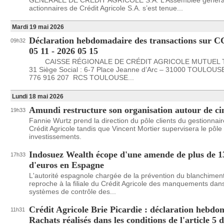
GÉNÉRALE DE CRÉDIT AGRICOLE S.A. L’Assemblée généra
actionnaires de Crédit Agricole S.A. s’est tenue...
Mardi 19 mai 2026
Déclaration hebdomadaire des transactions sur C
09h32
05 11 - 2026 05 15
CAISSE RÉGIONALE DE CRÉDIT AGRICOLE MUTUEL
31 Siège Social : 6-7 Place Jeanne d’Arc – 31000 TOULOU
776 916 207 RCS TOULOUSE...
Lundi 18 mai 2026
Amundi restructure son organisation autour de ci
19h33
Fannie Wurtz prend la direction du pôle clients du gestionnaire
Crédit Agricole tandis que Vincent Mortier supervisera le pôle
investissements.
Indosuez Wealth écope d'une amende de plus de 13
17h33
d'euros en Espagne
L'autorité espagnole chargée de la prévention du blanchimen
reproche à la filiale du Crédit Agricole des manquements dan
systèmes de contrôle des...
Crédit Agricole Brie Picardie : déclaration hebdo
11h31
Rachats réalisés dans les conditions de l'article 5 