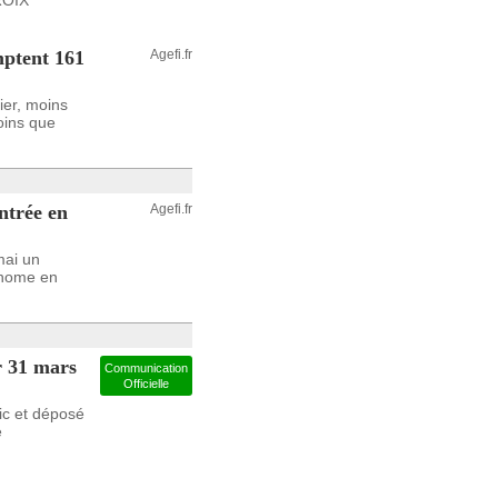
ROIX
mptent 161
Agefi.fr
ier, moins
oins que
ntrée en
Agefi.fr
mai un
onome en
 31 mars
Communication
Officielle
ic et déposé
é