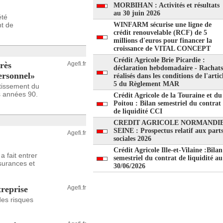
MORBIHAN : Activités et résultats
au 30 juin 2026
été
nt de
WINFARM sécurise une ligne de
crédit renouvelable (RCF) de 5
millions d'euros pour financer la
croissance de VITAL CONCEPT
Crédit Agricole Brie Picardie :
rès
Agefi.fr
déclaration hebdomadaire - Rachats
ersonnel»
réalisés dans les conditions de l'artic
5 du Règlement MAR
stissement du
s années 90.
Crédit Agricole de la Touraine et du
Poitou : Bilan semestriel du contrat
de liquidité CCI
CREDIT AGRICOLE NORMANDI
SEINE : Prospectus relatif aux part
Agefi.fr
sociales 2026
Crédit Agricole Ille-et-Vilaine :Bilan
 fait entrer
semestriel du contrat de liquidité au
surances et
30/06/2026
treprise
Agefi.fr
des risques