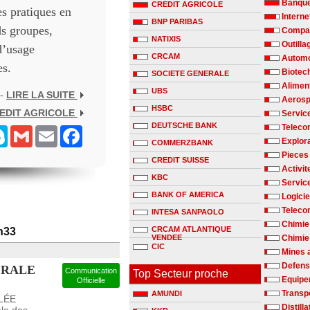
Banqu
CREDIT AGRICOLE
es pratiques en
Interne
BNP PARIBAS
ds groupes,
Compag
NATIXIS
Outilla
d’usage
CRCAM
Automo
es.
Biotec
SOCIETE GENERALE
Alimen
UBS
 -
LIRE LA SUITE
Aerosp
HSBC
EDIT AGRICOLE
Servic
DEUTSCHE BANK
Teleco
senger
Skype
Gmail
Email
Facebook
Explora
COMMERZBANK
Pieces
CREDIT SUISSE
Activit
KBC
Servic
BANK OF AMERICA
Logicie
Teleco
INTESA SANPAOLO
Chimie
CRCAM ATLANTIQUE
h33
VENDEE
Chimie 
CIC
Mines 
Defen
ÉRALE
Communication
Top Secteur proche
Equipe
Officielle
Transp
AMUNDI
BLÉE
Distill