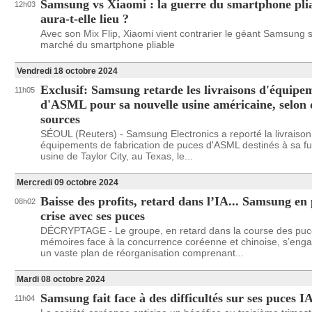
Samsung vs Xiaomi : la guerre du smartphone pli
12h03
aura-t-elle lieu ?
Avec son Mix Flip, Xiaomi vient contrarier le géant Samsung s
marché du smartphone pliable
Vendredi 18 octobre 2024
Exclusif: Samsung retarde les livraisons d'équipe
11h05
d'ASML pour sa nouvelle usine américaine, selon 
sources
SÉOUL (Reuters) - Samsung Electronics a reporté la livraison
équipements de fabrication de puces d'ASML destinés à sa fu
usine de Taylor City, au Texas, le...
Mercredi 09 octobre 2024
Baisse des profits, retard dans l’IA... Samsung en 
08h02
crise avec ses puces
DÉCRYPTAGE - Le groupe, en retard dans la course des pu
mémoires face à la concurrence coréenne et chinoise, s’eng
un vaste plan de réorganisation comprenant...
Mardi 08 octobre 2024
Samsung fait face à des difficultés sur ses puces I
11h04