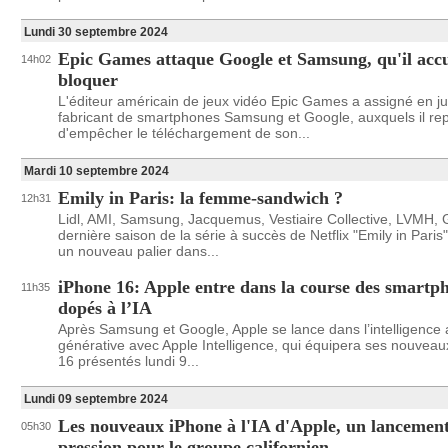
Lundi 30 septembre 2024
Epic Games attaque Google et Samsung, qu'il accu
14h02
bloquer
L'éditeur américain de jeux vidéo Epic Games a assigné en jus
fabricant de smartphones Samsung et Google, auxquels il re
d'empêcher le téléchargement de son...
Mardi 10 septembre 2024
Emily in Paris: la femme-sandwich ?
12h31
Lidl, AMI, Samsung, Jacquemus, Vestiaire Collective, LVMH, 
dernière saison de la série à succès de Netflix "Emily in Paris"
un nouveau palier dans...
iPhone 16: Apple entre dans la course des smartp
11h35
dopés à l’IA
Après Samsung et Google, Apple se lance dans l’intelligence ar
générative avec Apple Intelligence, qui équipera ses nouvea
16 présentés lundi 9...
Lundi 09 septembre 2024
Les nouveaux iPhone à l'IA d'Apple, un lancement
05h30
pression pour le groupe californien