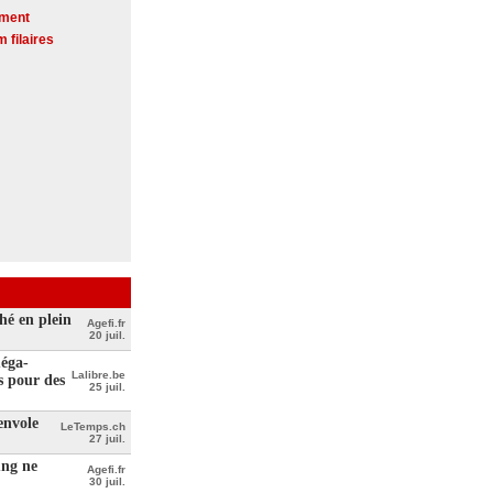
ement
 filaires
hé en plein
Agefi.fr
20 juil.
méga-
Lalibre.be
s pour des
25 juil.
envole
LeTemps.ch
27 juil.
ung ne
Agefi.fr
30 juil.