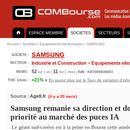
ESPACE MEMBRE
SOCIETES
SECTEURS
S
Accueil
>
Sociétés
>
Equipements electroniques
>
SAMSUNG
SAMSUNG
SOCIETE :
SECTEUR :
Industrie et Construction
>
Equipements elec
52
11
NEWS :
sur 1 an |
sur 1 mois |
ISIN : KR7005930003
+21%
En savoir plus sur le Taux de variation d'inf
TVIC 1mois :
Source :
Agefi.fr
(il y a 20 mois)
Samsung remanie sa direction et d
priorité au marché des puces IA
Le géant sud-coréen est à la peine en Bourse cette année