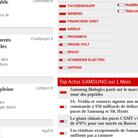
able
20minutes.fr
Habill
THYSSENKRUPP
Telecom
SIEMENS
ur le
FINANCIERE ODET
AIRBUS
PRODWAYS
ments
Challenges.fr
DRONE VOLT
des
BPOST
 des
SCHNEIDER ELECTRIC
ture
SAFRAN
Top Actus SAMSUNG sur 1 Mois
pleine
Lefigaro.fr
Samsung Biologics parie sur le marc
essor des peptides
IA: Nvidia et consorts signent une 
ces
commande à 950 milliards de dollar
age dans
puces de Samsung et SK Hynix
Le géant chinois des puces CXMT s'
de 470% pour son entrée en Bourse
Les résultats exceptionnels de Sams
A
Agefi.fr
suffisent pas à rassurer