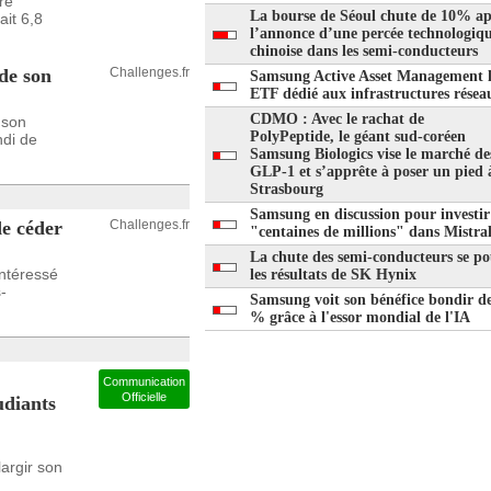
re
La bourse de Séoul chute de 10% ap
ait 6,8
l’annonce d’une percée technologiq
chinoise dans les semi-conducteurs
de son
Challenges.fr
Samsung Active Asset Management 
ETF dédié aux infrastructures résea
CDMO : Avec le rachat de
 son
PolyPeptide, le géant sud-coréen
ndi de
Samsung Biologics vise le marché de
GLP-1 et s’apprête à poser un pied 
Strasbourg
Samsung en discussion pour investir
e céder
Challenges.fr
"centaines de millions" dans Mistra
La chute des semi-conducteurs se po
ntéressé
les résultats de SK Hynix
-
Samsung voit son bénéfice bondir d
% grâce à l'essor mondial de l'IA
Communication
Officielle
udiants
argir son