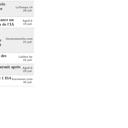
rès
LeTemps.ch
ue
28 juil.
lance un
Agefi.fr
u de l'IA
15 juil.
Usinenouvelle.com
s
21 juil.
à
 des
Lalibre.be
l
22 juil.
ursuit après
Agefi.fr
29 juil.
e 1 814
Euronews.com
30 juil.