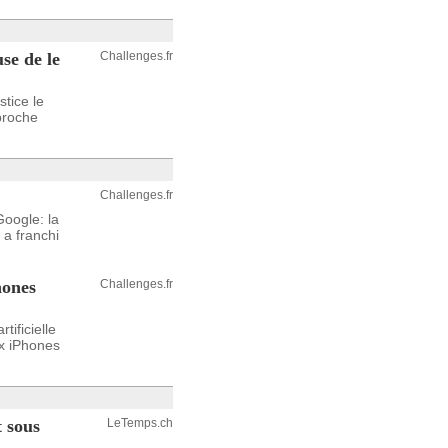
se de le
Challenges.fr
tice le
proche
Challenges.fr
Google: la
 a franchi
hones
Challenges.fr
tificielle
ux iPhones
 sous
LeTemps.ch