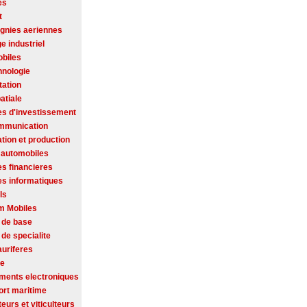
es
t
nies aeriennes
ge industriel
biles
hnologie
tation
atiale
es d'investissement
mmunication
tion et production
 automobiles
es financieres
es informatiques
ls
m Mobiles
 de base
de specialite
auriferes
se
ments electroniques
ort maritime
ateurs et viticulteurs