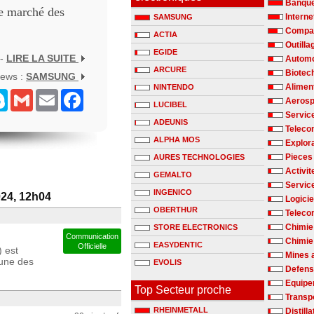
Banqu
le marché des
Interne
SAMSUNG
Compag
ACTIA
Outilla
EGIDE
 -
LIRE LA SUITE
Automo
ARCURE
Biotec
News :
SAMSUNG
Alimen
NINTENDO
senger
Skype
Gmail
Email
Facebook
Aerosp
LUCIBEL
Servic
ADEUNIS
Teleco
ALPHA MOS
Explora
Pieces
AURES TECHNOLOGIES
Activit
GEMALTO
Servic
INGENICO
024, 12h04
Logicie
OBERTHUR
Teleco
Chimie
STORE ELECTRONICS
Communication
Chimie 
EASYDENTIC
Officielle
 est
Mines 
'une des
EVOLIS
Defen
Equipe
Top Secteur proche
Transp
RHEINMETALL
Distill