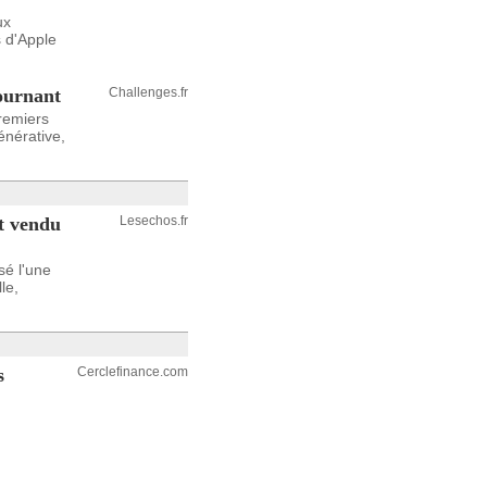
ux
s d'Apple
ournant
Challenges.fr
remiers
énérative,
nt vendu
Lesechos.fr
sé l'une
le,
s
Cerclefinance.com