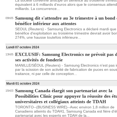
La société coréenne anticipe un bénéfice au troisième trimest
équivalent à 6 milliards d’euros alors que le consensus attend
milliards. La concurrence...
Samsung dit s'attendre au 3e trimestre à un bond 
09h05
bénéfice inférieur aux attentes
SEOUL (Reuters) - Samsung Electronics a déclaré mardi que
bénéfice d'exploitation au troisième trimestre devrait avoir bo
274%, une hausse toutefois inférieure...
Lundi 07 octobre 2024
EXCLUSIF: Samsung Electronics ne prévoit pas d
13h05
ses activités de fonderie
MANILLE/SÉOUL (Reuters) - Samsung Electronics n'est pas i
par la scission de son activité de fabrication de puces en sous
traitance, ni par celle de conception...
Mardi 01 octobre 2024
Samsung Canada élargit son partenariat avec la
15h03
Possibilities Clinic pour appuyer la réussite des ét
universitaires et collégiaux atteints de TDAH
TORONTO--(BUSINESS WIRE)--Avec environ 1,8 million de
Canadiens atteints du TDAH1, Samsung Canada est fière d’él
partenariat avec les experts en TDAH de la...