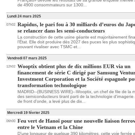
Français» dévoile les résultats de sa grande enquête menée
de 4900 consommateurs sur 1300...
Lundi 24 mars 2025
Rapidus, le pari fou à 30 milliards d’euros du Ja
07h02
se relancer dans les semi-conducteurs
La construction de cette usine géante est majoritairement fin
l’État. Elle doit produire dès 2027 des puces les plus sophist
pouvant rivaliser avec TSMC et...
Vendredi 07 mars 2025
Wooptix obtient plus de dix millions EUR via un
12h02
financement de série C dirigé par Samsung Ventu
Investment Corporation et la Société espagnole po
transformation technologique
MADRID--(BUSINESS WIRE)--Wooptix, un chef de file de la m
des semiconducteurs tirant parti de la technologie d'imageri
de front d'onde, a levé plus de dix...
Mercredi 19 février 2025
Feu vert de Hanoï pour une nouvelle liaison ferrov
06h00
entre le Vietnam et la Chine
D'une longueur de quelque 390 kilomètres, cette voie ferrée e