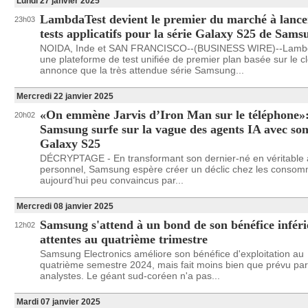
Lundi 27 janvier 2025
LambdaTest devient le premier du marché à lance
23h03
tests applicatifs pour la série Galaxy S25 de Sams
NOIDA, Inde et SAN FRANCISCO--(BUSINESS WIRE)--Lambd
une plateforme de test unifiée de premier plan basée sur le c
annonce que la très attendue série Samsung...
Mercredi 22 janvier 2025
«On emmène Jarvis d’Iron Man sur le téléphone»
20h02
Samsung surfe sur la vague des agents IA avec so
Galaxy S25
DÉCRYPTAGE - En transformant son dernier-né en véritable 
personnel, Samsung espère créer un déclic chez les consom
aujourd’hui peu convaincus par...
Mercredi 08 janvier 2025
Samsung s'attend à un bond de son bénéfice infér
12h02
attentes au quatrième trimestre
Samsung Electronics améliore son bénéfice d'exploitation au
quatrième semestre 2024, mais fait moins bien que prévu par
analystes. Le géant sud-coréen n'a pas...
Mardi 07 janvier 2025