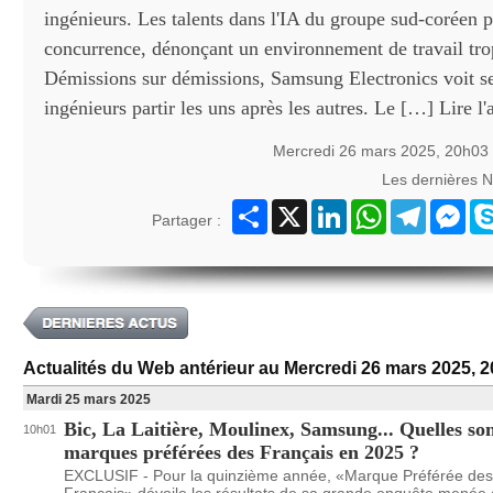
ingénieurs. Les talents dans l'IA du groupe sud-coréen p
concurrence, dénonçant un environnement de travail trop
Démissions sur démissions, Samsung Electronics voit se
ingénieurs partir les uns après les autres. Le […] Lire l'a
Mercredi 26 mars 2025, 20h03
Les dernières 
Partager
X
LinkedIn
WhatsApp
Telegram
Mes
Partager :
Actualités du Web antérieur au Mercredi 26 mars 2025, 
Mardi 25 mars 2025
Bic, La Laitière, Moulinex, Samsung... Quelles son
10h01
marques préférées des Français en 2025 ?
EXCLUSIF - Pour la quinzième année, «Marque Préférée des