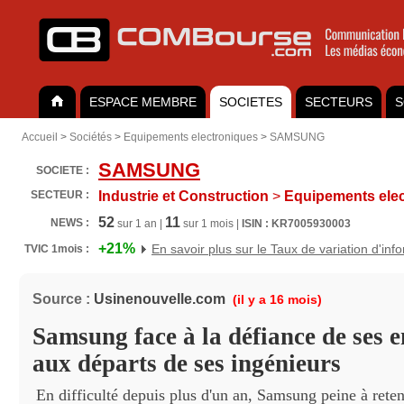
ESPACE MEMBRE
SOCIETES
SECTEURS
S
Accueil
>
Sociétés
>
Equipements electroniques
>
SAMSUNG
SAMSUNG
SOCIETE :
SECTEUR :
Industrie et Construction
>
Equipements elec
52
11
NEWS :
sur 1 an |
sur 1 mois |
ISIN : KR7005930003
+21%
En savoir plus sur le Taux de variation d'inf
TVIC 1mois :
Source :
Usinenouvelle.com
(il y a 16 mois)
Samsung face à la défiance de ses 
aux départs de ses ingénieurs
En difficulté depuis plus d'un an, Samsung peine à reten