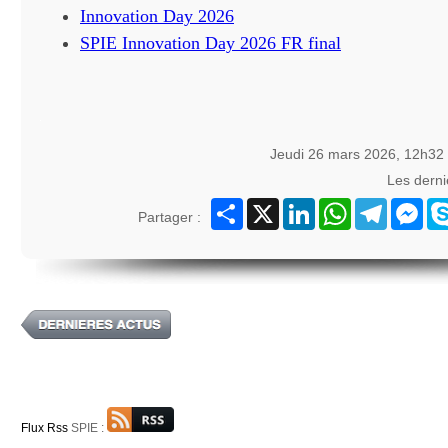
Innovation Day 2026
SPIE Innovation Day 2026 FR final
Jeudi 26 mars 2026, 12h32
Les dern
Partager
X
LinkedIn
WhatsApp
Telegram
Mes
Partager :
Flux Rss
SPIE :