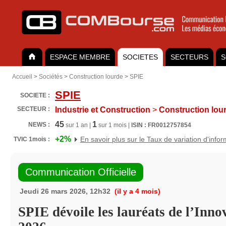
ESPACE MEMBRE
SOCIETES
SECTEURS
S
Accueil
>
Sociétés
>
Construction lourde
>
SPIE
SPIE
SOCIETE :
SECTEUR :
Industrie et Construction
>
Construction lou
45
1
NEWS :
sur 1 an |
sur 1 mois |
ISIN : FR0012757854
+2%
En savoir plus sur le Taux de variation d'info
TVIC 1mois :
Communication Officielle
Jeudi 26 mars 2026, 12h32
(il y a 4 mois)
SPIE dévoile les lauréats de l’Inn