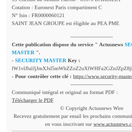
Cotation : Euronext Paris compartiment C
N° Isin : FR0000060121
SAINT JEAN GROUPE est éligible au PEA PME
------------------------
Cette publication dispose du service " Actusnews
SE
MASTER
".
-
SECURITY MASTER
Key :
lW1vlJlulJjJmXJsl5mWbZZoZ2uXlWHFa2GZnJZpZ
- Pour contrôler cette clé :
https://www.security-mast
------------------------
Communiqué intégral et original au format PDF :
Télécharger le PDF
© Copyright Actusnews Wire
Recevez gratuitement par email les prochains communiq
en vous inscrivant sur
www.actusnews.