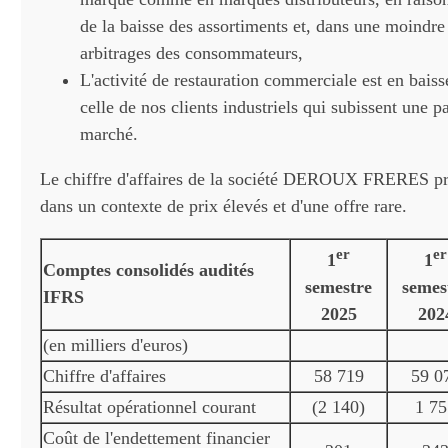
de la baisse des assortiments et, dans une moindre
arbitrages des consommateurs,
L'activité de restauration commerciale est en bai
celle de nos clients industriels qui subissent une p
marché.
Le chiffre d'affaires de la société DEROUX FRERES p
dans un contexte de prix élevés et d'une offre rare.
er
er
1
1
Comptes consolidés audités
semestre
semes
IFRS
2025
202
(en milliers d'euros)
Chiffre d'affaires
58 719
59 0
Résultat opérationnel courant
(2 140)
1 75
Coût de l'endettement financier