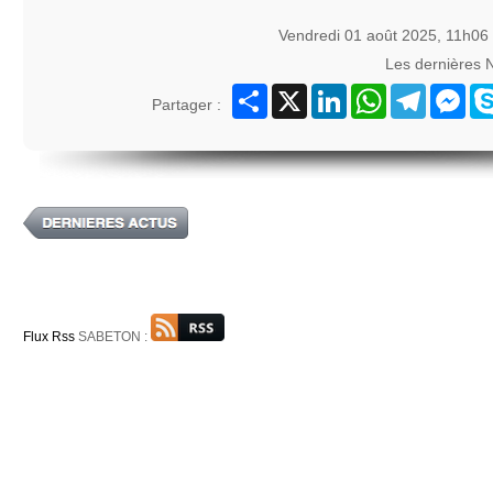
Vendredi 01 août 2025, 11h06
Les dernières 
Partager
X
LinkedIn
WhatsApp
Telegram
Mes
Partager :
Flux Rss
SABETON :