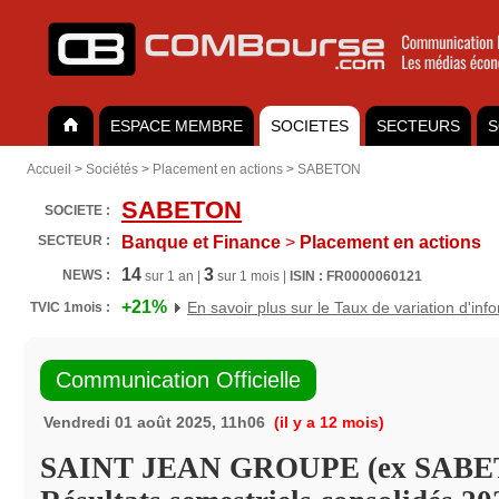
ESPACE MEMBRE
SOCIETES
SECTEURS
S
Accueil
>
Sociétés
>
Placement en actions
>
SABETON
SABETON
SOCIETE :
SECTEUR :
Banque et Finance
>
Placement en actions
14
3
NEWS :
sur 1 an |
sur 1 mois |
ISIN : FR0000060121
+21%
En savoir plus sur le Taux de variation d'inf
TVIC 1mois :
Communication Officielle
Vendredi 01 août 2025, 11h06
(il y a 12 mois)
SAINT JEAN GROUPE (ex SABE