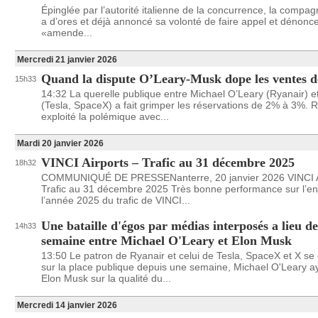
Épinglée par l’autorité italienne de la concurrence, la compa
a d’ores et déjà annoncé sa volonté de faire appel et dénonc
«amende...
Mercredi 21 janvier 2026
Quand la dispute O’Leary-Musk dope les ventes d
15h33
14:32 La querelle publique entre Michael O’Leary (Ryanair) 
(Tesla, SpaceX) a fait grimper les réservations de 2% à 3%. R
exploité la polémique avec...
Mardi 20 janvier 2026
VINCI Airports – Trafic au 31 décembre 2025
18h32
COMMUNIQUÉ DE PRESSENanterre, 20 janvier 2026 VINCI A
Trafic au 31 décembre 2025 Très bonne performance sur l’e
l’année 2025 du trafic de VINCI...
Une bataille d'égos par médias interposés a lieu d
14h33
semaine entre Michael O'Leary et Elon Musk
13:50 Le patron de Ryanair et celui de Tesla, SpaceX et X se
sur la place publique depuis une semaine, Michael O'Leary a
Elon Musk sur la qualité du...
Mercredi 14 janvier 2026