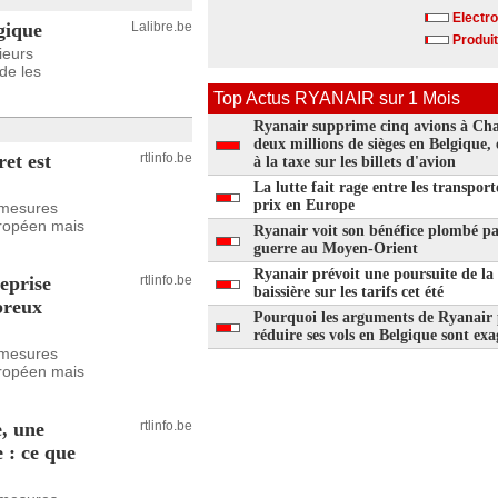
Electr
gique
Lalibre.be
Produit
sieurs
de les
Top Actus RYANAIR sur 1 Mois
Ryanair supprime cinq avions à Char
deux millions de sièges en Belgique,
et est
rtlinfo.be
à la taxe sur les billets d'avion
La lutte fait rage entre les transpor
prix en Europe
s mesures
uropéen mais
Ryanair voit son bénéfice plombé pa
guerre au Moyen-Orient
Ryanair prévoit une poursuite de la
eprise
rtlinfo.be
baissière sur les tarifs cet été
breux
Pourquoi les arguments de Ryanair
réduire ses vols en Belgique sont exa
s mesures
uropéen mais
, une
rtlinfo.be
 : ce que