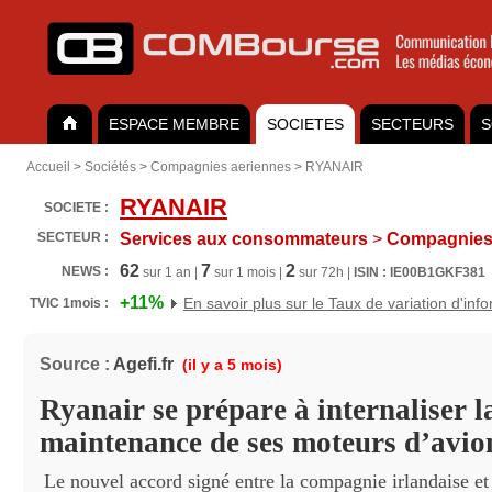
ESPACE MEMBRE
SOCIETES
SECTEURS
S
Accueil
>
Sociétés
>
Compagnies aeriennes
>
RYANAIR
RYANAIR
SOCIETE :
SECTEUR :
Services aux consommateurs
>
Compagnies 
62
7
2
NEWS :
sur 1 an |
sur 1 mois |
sur 72h |
ISIN : IE00B1GKF381
+11%
En savoir plus sur le Taux de variation d'inf
TVIC 1mois :
Source :
Agefi.fr
(il y a 5 mois)
Ryanair se prépare à internaliser l
maintenance de ses moteurs d’avio
Le nouvel accord signé entre la compagnie irlandaise 