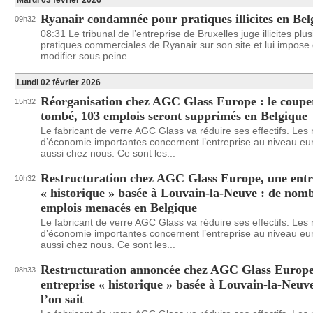
Mardi 03 février 2026
Ryanair condamnée pour pratiques illicites en Bel
09h32
08:31 Le tribunal de l’entreprise de Bruxelles juge illicites plu
pratiques commerciales de Ryanair sur son site et lui impose 
modifier sous peine...
Lundi 02 février 2026
Réorganisation chez AGC Glass Europe : le couper
15h32
tombé, 103 emplois seront supprimés en Belgique
Le fabricant de verre AGC Glass va réduire ses effectifs. Le
d’économie importantes concernent l’entreprise au niveau e
aussi chez nous. Ce sont les...
Restructuration chez AGC Glass Europe, une entr
10h32
« historique » basée à Louvain-la-Neuve : de nom
emplois menacés en Belgique
Le fabricant de verre AGC Glass va réduire ses effectifs. Le
d’économie importantes concernent l’entreprise au niveau e
aussi chez nous. Ce sont les...
Restructuration annoncée chez AGC Glass Europe
08h33
entreprise « historique » basée à Louvain-la-Neuve
l’on sait