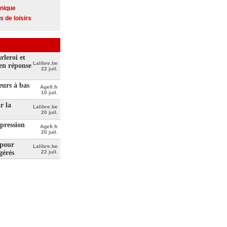
onique
s de loisirs
leroi et
Lalibre.be
 en réponse
22 juil.
teurs à bas
Agefi.fr
10 juil.
r la
Lalibre.be
20 juil.
 pression
Agefi.fr
20 juil.
 pour
Lalibre.be
gérés
22 juil.