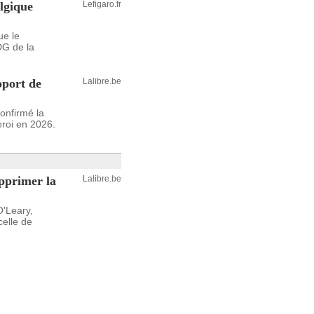
lgique
Lefigaro.fr
ue le
DG de la
oport de
Lalibre.be
onfirmé la
eroi en 2026.
pprimer la
Lalibre.be
O'Leary,
elle de