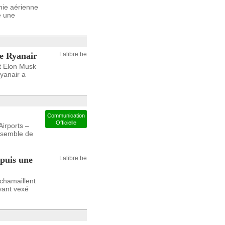
gnie aérienne
e une
e Ryanair
Lalibre.be
et Elon Musk
yanair a
Communication
Officielle
irports –
nsemble de
epuis une
Lalibre.be
 chamaillent
yant vexé