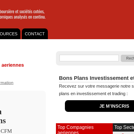
OURCES
CONTACT
aeriennes
Bons Plans Investissement e
ormation
Recevez sur votre messagerie notre s
plans en investissement et trading :
JE M'INSCRIS
a
ns
Top Compagnies
Top Sect
et CFM
aeriennes