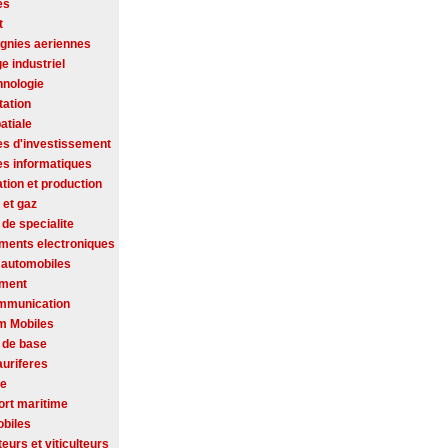
es
t
nies aeriennes
ge industriel
hnologie
tation
atiale
es d'investissement
es informatiques
tion et production
 et gaz
de specialite
ments electroniques
 automobiles
ement
mmunication
m Mobiles
 de base
auriferes
se
ort maritime
biles
ateurs et viticulteurs