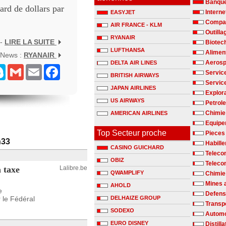
Banqu
iard de dollars par
Interne
EASYJET
Compag
AIR FRANCE - KLM
Outilla
RYANAIR
 -
LIRE LA SUITE
Biotec
LUFTHANSA
Alimen
 News :
RYANAIR
Aerosp
DELTA AIR LINES
senger
Skype
Gmail
Email
Facebook
Servic
BRITISH AIRWAYS
Servic
JAPAN AIRLINES
Explora
US AIRWAYS
Petrole
Chimie 
AMERICAN AIRLINES
Equipe
Top Secteur proche
Pieces
h33
Habill
CASINO GUICHARD
Teleco
OBIZ
Teleco
a taxe
Lalibre.be
QWAMPLIFY
Chimie
Mines 
AHOLD
e
Defen
 le Fédéral
DELHAIZE GROUP
Transp
SODEXO
Automo
EURO DISNEY
Distill