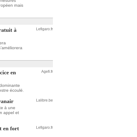
s mesures
uropéen mais
atuit à
Lefigaro.fr
sera
s’améliorera
cice en
Agefi.fr
 dominante
estre écoulé.
yanair
Lalibre.be
te à une
en appel et
 en fort
Lefigaro.fr