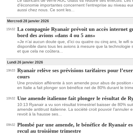
Le fabricant de verre AGC Glass va réduire ses effectifs. Le
d’économie importantes concernent l’entreprise au niveau e
aussi chez nous. Ce sont les...
Mercredi 28 janvier 2026
La compagnie Ryanair prévoit un accès internet gr
15h32
bord des avions «dans 4 ou 5 ans»
«Je n’ai aucun doute que, d’ici ou quatre ou cinq ans, le wifi 
disponible dans tous les avions à mesure que la technologie 
et que cela ne coûtera...
Lundi 26 janvier 2026
Ryanair relève ses prévisions tarifaires pour l’exer
19h33
cours
Une provision afférente à son amende pour abus de position
en Italie a fait plonger son bénéfice net de 80% durant le trim
Une amende italienne fait plonger le résultat de R
10h32
10:13 Ryanair a vu son résultat trimestriel baisser de 80% sui
amende antitrust italienne. La société croit pouvoir l'annuler 
revoit à la hausse ses...
Plombé par une amende, le bénéfice de Ryanair est
09h32
recul au troisième trimestre