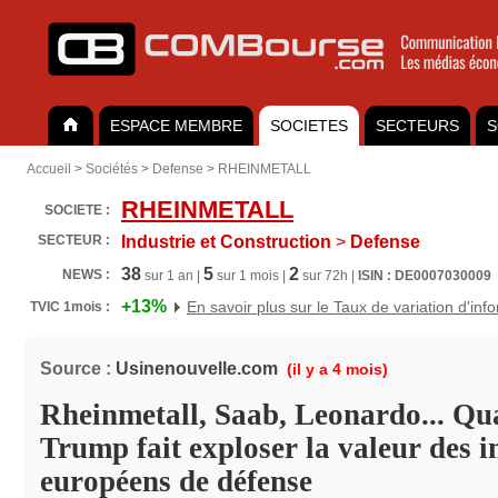
ESPACE MEMBRE
SOCIETES
SECTEURS
S
Accueil
>
Sociétés
>
Defense
>
RHEINMETALL
RHEINMETALL
SOCIETE :
SECTEUR :
Industrie et Construction
>
Defense
38
5
2
NEWS :
sur 1 an |
sur 1 mois |
sur 72h |
ISIN : DE0007030009
+13%
En savoir plus sur le Taux de variation d'inf
TVIC 1mois :
Source :
Usinenouvelle.com
(il y a 4 mois)
Rheinmetall, Saab, Leonardo... Q
Trump fait exploser la valeur des i
européens de défense