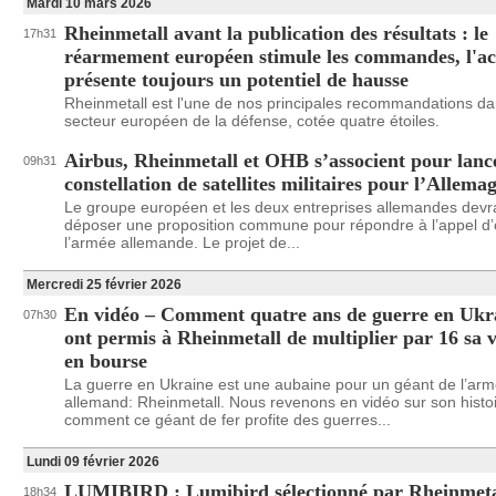
Mardi 10 mars 2026
Rheinmetall avant la publication des résultats : le
17h31
réarmement européen stimule les commandes, l'ac
présente toujours un potentiel de hausse
Rheinmetall est l'une de nos principales recommandations da
secteur européen de la défense, cotée quatre étoiles.
Airbus, Rheinmetall et OHB s’associent pour lanc
09h31
constellation de satellites militaires pour l’Allema
Le groupe européen et les deux entreprises allemandes devr
déposer une proposition commune pour répondre à l’appel d’
l’armée allemande. Le projet de...
Mercredi 25 février 2026
En vidéo – Comment quatre ans de guerre en Ukr
07h30
ont permis à Rheinmetall de multiplier par 16 sa 
en bourse
La guerre en Ukraine est une aubaine pour un géant de l’ar
allemand: Rheinmetall. Nous revenons en vidéo sur son histoi
comment ce géant de fer profite des guerres...
Lundi 09 février 2026
LUMIBIRD : Lumibird sélectionné par Rheinmeta
18h34