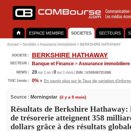
ESPACE MEMBRE
SOCIETES
SECTEURS
S
Accueil
>
Sociétés
>
Assurance immobiliere
>
BERKSHIRE HATHAWAY
BERKSHIRE HATHAWAY
SOCIETE :
SECTEUR :
Banque et Finance
>
Assurance immobiliere
28
0
NEWS :
sur 1 an |
sur 1 mois |
ISIN : US0846701086
0%
En savoir plus sur le Taux de variation d'inform
TVIC 1mois :
Source :
Morningstar
(il y a 9 mois)
Résultats de Berkshire Hathaway: l
de trésorerie atteignent 358 milliar
dollars grâce à des résultats globa