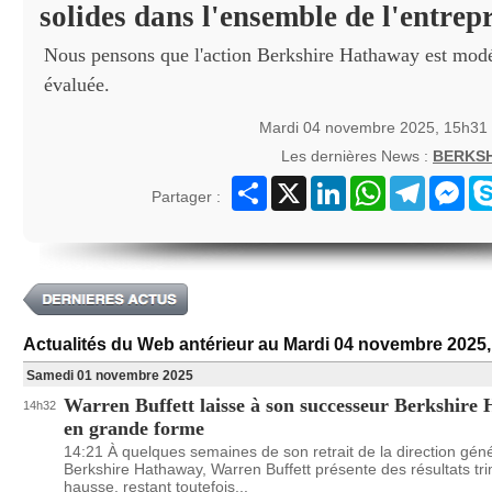
solides dans l'ensemble de l'entrepr
Nous pensons que l'action Berkshire Hathaway est mod
évaluée.
Mardi 04 novembre 2025, 15h31
Les dernières News :
BERKS
Partager
X
LinkedIn
WhatsApp
Telegram
Mes
Partager :
Actualités du Web antérieur au Mardi 04 novembre 2025
Samedi 01 novembre 2025
Warren Buffett laisse à son successeur Berkshire
14h32
en grande forme
14:21 À quelques semaines de son retrait de la direction gén
Berkshire Hathaway, Warren Buffett présente des résultats tri
hausse, restant toutefois...