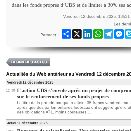
dans les fonds propres d’UBS et de limiter à 30% ses act
Vendredi 12 décembre 2025, 13h31
Les dern
Partager
X
LinkedIn
WhatsApp
Telegram
Mes
Partager :
Actualités du Web antérieur au Vendredi 12 décembre 2
Vendredi 12 décembre 2025
L’action UBS s’envole après un projet de compro
12h30
sur le renforcement de ses fonds propres
Le titre de la grande banque a atteint 35 francs vendredi mati
après que des parlementaires fédéraux ont suggéré qu’elle uti
des obligations AT1, moins coûteuses...
Jeudi 11 décembre 2025