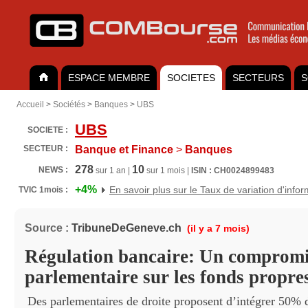
ESPACE MEMBRE
SOCIETES
SECTEURS
S
Accueil
>
Sociétés
>
Banques
>
UBS
UBS
SOCIETE :
SECTEUR :
Banque et Finance
>
Banques
278
10
NEWS :
sur 1 an |
sur 1 mois |
ISIN : CH0024899483
+4%
En savoir plus sur le Taux de variation d'info
TVIC 1mois :
Source :
TribuneDeGeneve.ch
(il y a 7 mois)
Régulation bancaire: Un comprom
parlementaire sur les fonds propr
Des parlementaires de droite proposent d’intégrer 50% 