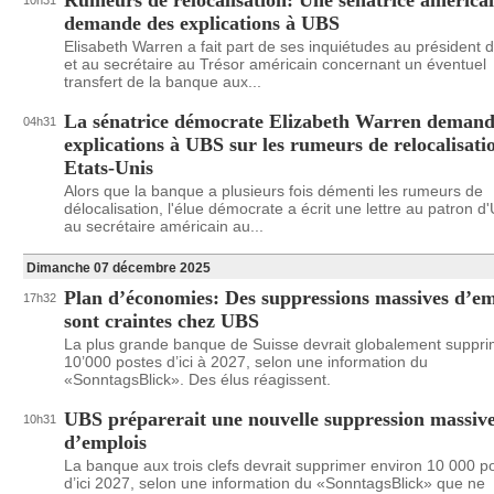
Rumeurs de relocalisation: Une sénatrice américa
10h31
demande des explications à UBS
Elisabeth Warren a fait part de ses inquiétudes au président 
et au secrétaire au Trésor américain concernant un éventuel
transfert de la banque aux...
La sénatrice démocrate Elizabeth Warren demand
04h31
explications à UBS sur les rumeurs de relocalisati
Etats-Unis
Alors que la banque a plusieurs fois démenti les rumeurs de
délocalisation, l'élue démocrate a écrit une lettre au patron d
au secrétaire américain au...
Dimanche 07 décembre 2025
Plan d’économies: Des suppressions massives d’em
17h32
sont craintes chez UBS
La plus grande banque de Suisse devrait globalement suppri
10’000 postes d’ici à 2027, selon une information du
«SonntagsBlick». Des élus réagissent.
UBS préparerait une nouvelle suppression massiv
10h31
d’emplois
La banque aux trois clefs devrait supprimer environ 10 000 p
d’ici 2027, selon une information du «SonntagsBlick» que ne