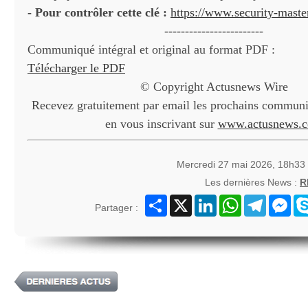
- Pour contrôler cette clé :
https://www.security-mast
------------------------
Communiqué intégral et original au format PDF :
Télécharger le PDF
© Copyright Actusnews Wire
Recevez gratuitement par email les prochains communiq
en vous inscrivant sur
www.actusnews.
Mercredi 27 mai 2026, 18h33
Les dernières News :
R
Partager
X
LinkedIn
WhatsApp
Telegram
Mes
Partager :