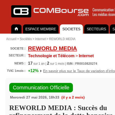
ESPACE MEMBRE
SOCIETES
SECTEURS
S
Accueil
>
Sociétés
>
Internet
>
REWORLD MEDIA
REWORLD MEDIA
SOCIETE :
SECTEUR :
Technologie et Télécom
>
Internet
17
2
NEWS :
sur 1 an |
sur 1 mois |
ISIN : FR0010820274
+12%
En savoir plus sur le Taux de variation d'inf
TVIC 1mois :
Communication Officielle
Mercredi 27 mai 2026, 18h33
(il y a 2 mois)
REWORLD MEDIA : Succès du