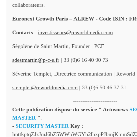
collaborateurs.
Euronext Growth Paris – ALREW - Code ISIN : FR
Contacts -
investisseurs@reworldmedia.com
Ségolène de Saint Martin, Founder | PCE
sdestmartin@p-c-e.fr
| 33 (0)6 16 40 90 73
Séverine Templet, Directrice communication | Reworld
stemplet@reworldmedia.com
| 33 (0)6 50 46 37 31
------------------------
Cette publication dispose du service " Actusnews
SE
MASTER
".
-
SECURITY MASTER
Key :
lmttkptqZJzJmJ6bZ5WWbWGYb2lhxpPJbmjKmmSdZ