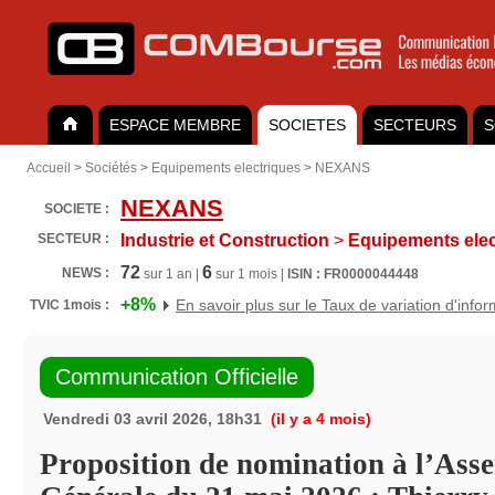
ESPACE MEMBRE
SOCIETES
SECTEURS
S
Accueil
>
Sociétés
>
Equipements electriques
>
NEXANS
NEXANS
SOCIETE :
SECTEUR :
Industrie et Construction
>
Equipements elec
72
6
NEWS :
sur 1 an |
sur 1 mois |
ISIN : FR0000044448
+8%
En savoir plus sur le Taux de variation d'info
TVIC 1mois :
Communication Officielle
Vendredi 03 avril 2026, 18h31
(il y a 4 mois)
Proposition de nomination à l’Ass