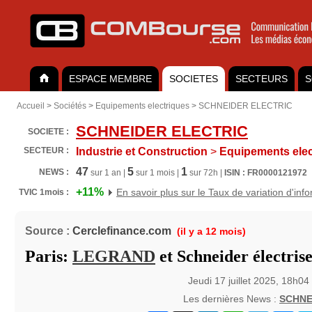
ESPACE MEMBRE
SOCIETES
SECTEURS
S
Accueil
>
Sociétés
>
Equipements electriques
>
SCHNEIDER ELECTRIC
SCHNEIDER ELECTRIC
SOCIETE :
SECTEUR :
Industrie et Construction
>
Equipements elec
47
5
1
NEWS :
sur 1 an |
sur 1 mois |
sur 72h |
ISIN : FR0000121972
+11%
En savoir plus sur le Taux de variation d'inf
TVIC 1mois :
Source :
Cerclefinance.com
(il y a 12 mois)
Paris:
LEGRAND
et Schneider électrise
Jeudi 17 juillet 2025, 18h04
Les dernières News :
SCHNE