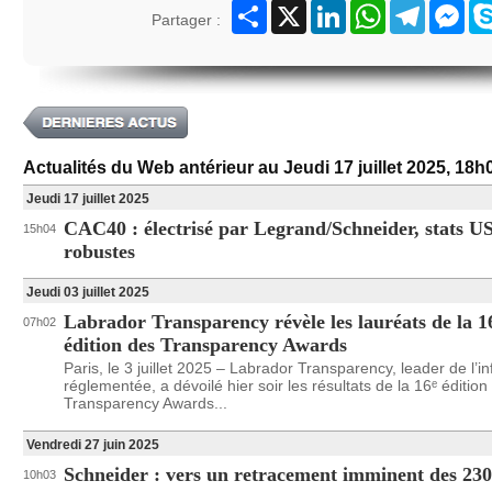
Partager
X
LinkedIn
WhatsApp
Telegram
Mes
Partager :
Actualités du Web antérieur au Jeudi 17 juillet 2025, 18h
Jeudi 17 juillet 2025
CAC40 : électrisé par Legrand/Schneider, stats U
15h04
robustes
Jeudi 03 juillet 2025
Labrador Transparency révèle les lauréats de la 
07h02
édition des Transparency Awards
Paris, le 3 juillet 2025 – Labrador Transparency, leader de l’i
réglementée, a dévoilé hier soir les résultats de la 16ᵉ édition
Transparency Awards...
Vendredi 27 juin 2025
Schneider : vers un retracement imminent des 23
10h03