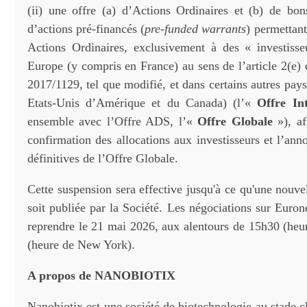
(ii) une offre (a) d’Actions Ordinaires et (b) de bon
d’actions pré-financés (
pre-funded warrants
) permettant
Actions Ordinaires, exclusivement à des « investisse
Europe (y compris en France) au sens de l’article 2(e)
2017/1129, tel que modifié, et dans certains autres pays
Etats-Unis d’Amérique et du Canada) (l’«
Offre Int
ensemble avec l’Offre ADS, l’«
Offre Globale
»), af
confirmation des allocations aux investisseurs et l’an
définitives de l’Offre Globale.
Cette suspension sera effective jusqu'à ce qu'une nouv
soit publiée par la Société. Les négociations sur Euron
reprendre le 21 mai 2026, aux alentours de 15h30 (heur
(heure de New York).
A propos de
NANOBIOTIX
Nanobiotix est une société de biotechnologie au stade c