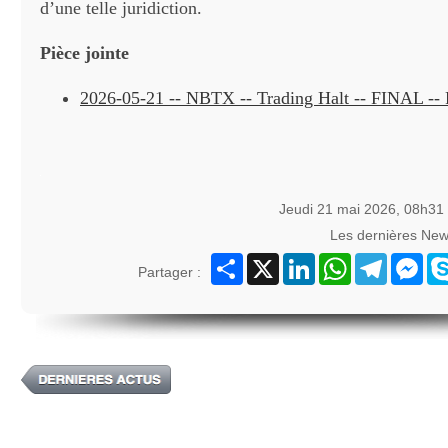
d’une telle juridiction.
Pièce jointe
2026-05-21 -- NBTX -- Trading Halt -- FINAL -- 
Jeudi 21 mai 2026, 08h31
Les dernières New
Partager
X
LinkedIn
WhatsApp
Telegram
Mes
Partager :