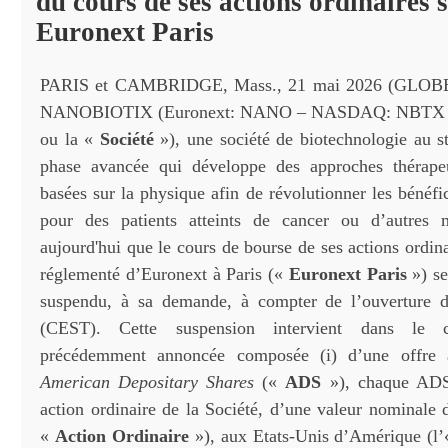
du cours de ses actions ordinaires 
Euronext Paris
PARIS et CAMBRIDGE, Mass., 21 mai 2026 (GLO
NANOBIOTIX (Euronext: NANO – NASDAQ: NBTX
ou la «
Société
»), une société de biotechnologie au st
phase avancée qui développe des approches thérapeu
basées sur la physique afin de révolutionner les bénéfi
pour des patients atteints de cancer ou d’autres 
aujourd'hui que le cours de bourse de ses actions ordin
réglementé d’Euronext à Paris («
Euronext Paris
») se
suspendu, à sa demande, à compter de l’ouverture
(CEST). Cette suspension intervient dans le c
précédemment annoncée composée (i) d’une offre 
American Depositary Shares
(«
ADS
»), chaque ADS 
action ordinaire de la Société, d’une valeur nominale 
«
Action Ordinaire
»), aux Etats-Unis d’Amérique (l