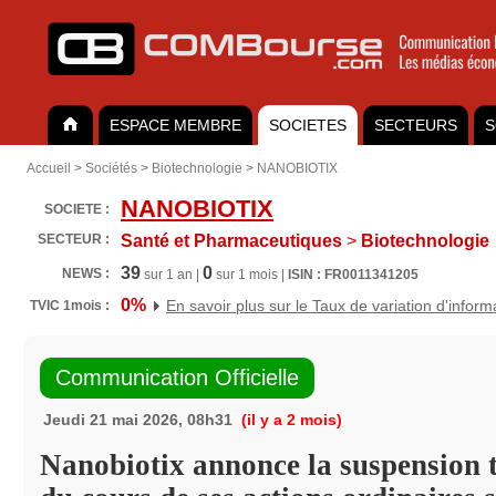
ESPACE MEMBRE
SOCIETES
SECTEURS
S
Accueil
>
Sociétés
>
Biotechnologie
>
NANOBIOTIX
NANOBIOTIX
SOCIETE :
SECTEUR :
Santé et Pharmaceutiques
>
Biotechnologie
39
0
NEWS :
sur 1 an |
sur 1 mois |
ISIN : FR0011341205
0%
En savoir plus sur le Taux de variation d'inform
TVIC 1mois :
Communication Officielle
Jeudi 21 mai 2026, 08h31
(il y a 2 mois)
Nanobiotix annonce la suspension 