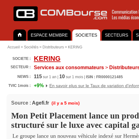
ESPACE MEMBRE
SOCIETES
SECTEURS
S
Accueil
>
Sociétés
>
Distributeurs
>
KERING
KERING
SOCIETE :
SECTEUR :
Services aux consommateurs
>
Distributeur
115
10
NEWS :
sur 1 an |
sur 1 mois |
ISIN : FR0000121485
+9%
En savoir plus sur le Taux de variation d'info
TVIC 1mois :
Source :
Agefi.fr
(il y a 5 mois)
Mon Petit Placement lance un prod
structuré sur le luxe avec capital g
Le groupe lance un nouveau véhicule indexé sur Hermè