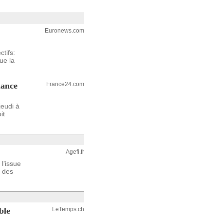
Euronews.com
ctifs:
ue la
lance
France24.com
eudi à
it
Agefi.fr
 l’issue
é des
ble
LeTemps.ch