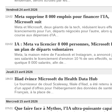
lendemain, seront scrutés par les...
Vendredi 24 avril 2026
Meta supprime 8 000 emplois pour financer l'IA,
11h32
Microsoft suit
Meta et Microsoft, deux géants de la tech, réduisent leurs effe
licenciements pour l'un, départs négociés pour l'autre, alors q
course aux dépenses d'IA...
IA : Meta va licencier 8 000 personnes, Microsoft 
01h32
un plan de départs volontaires
Meta, la maison mère de Facebook et Instagram, a annoncé j
ses salariés le licenciement d'environ 10 % de ses effectifs, so
quelque 8 000 salariés, afin de...
Jeudi 23 avril 2026
Iliad évince Microsoft du Health Data Hub
18h33
Le fournisseur de cloud Scaleway, filiale d'Iliad, a été retenu à
d’un appel d’offres pour l’hébergement des données de sant
Français, à la place de...
Mercredi 15 avril 2026
Que faire face à Mythos, l’IA ultra-puissante capa
07h31