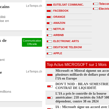
Telecom
EUTELSAT COMMUNIC.
cains
LeTemps.ch
Electri
FACEBOOK
lité
ORANGE
ise en
AMAZON
NETFLIX
AIRBNB
 de
Communication
ELECTRONIC ARTS
Officielle
DEUTSCHE TELEKOM
APPLE
ent
Top Actus MICROSOFT sur 1 Mois
Microsoft et Mistral signent un acco
e
LeTemps.ch
plusieurs milliards de dollars pour 
l'IA en Europe
DON'T NOD : BILAN SEMESTRIE
CONTRAT DE LIQUIDITÉ
millions
L’IA a pris le contrôle de la bourse
américaine: 218 sociétés du S&P 50
dépendent, contre 38 en 2024
IA : Microsoft signe un accord avec 