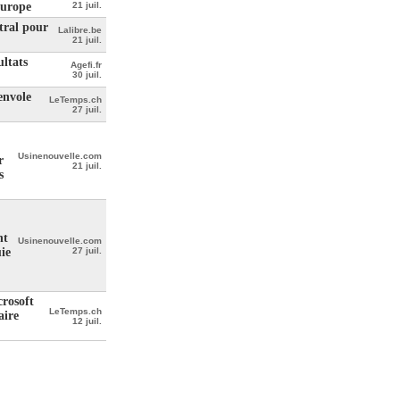
Europe
21 juil.
tral pour
Lalibre.be
21 juil.
ultats
Agefi.fr
30 juil.
envole
LeTemps.ch
27 juil.
Usinenouvelle.com
r
21 juil.
s
nt
Usinenouvelle.com
ie
27 juil.
crosoft
LeTemps.ch
aire
12 juil.