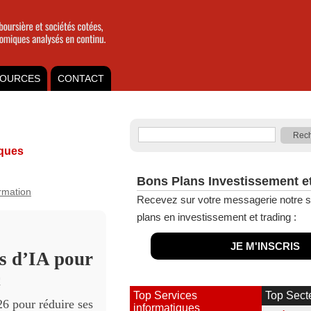
OURCES
CONTACT
iques
Bons Plans Investissement e
ormation
Recevez sur votre messagerie notre s
plans en investissement et trading :
JE M'INSCRIS
es d’IA pour
c
Top Services
Top Sect
26 pour réduire ses
informatiques