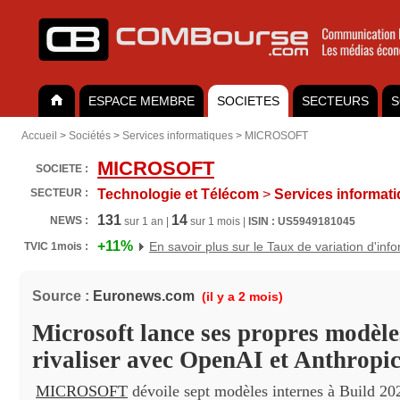
ESPACE MEMBRE
SOCIETES
SECTEURS
S
Accueil
>
Sociétés
>
Services informatiques
>
MICROSOFT
MICROSOFT
SOCIETE :
SECTEUR :
Technologie et Télécom
>
Services informat
131
14
NEWS :
sur 1 an |
sur 1 mois |
ISIN : US5949181045
+11%
En savoir plus sur le Taux de variation d'inf
TVIC 1mois :
Source :
Euronews.com
(il y a 2 mois)
Microsoft lance ses propres modèl
rivaliser avec OpenAI et Anthropi
MICROSOFT
dévoile sept modèles internes à Build 20