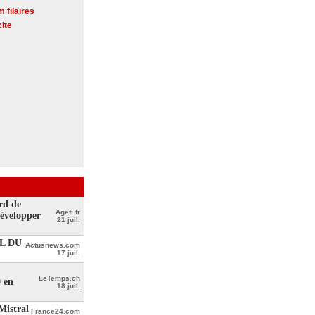
 filaires
cite
rd de
Agefi.fr
développer
21 juil.
L DU
Actusnews.com
17 juil.
LeTemps.ch
0 en
18 juil.
Mistral
France24.com