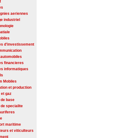
t
es
nies aeriennes
ge industriel
hnologie
atiale
biles
es d'investissement
mmunication
 automobiles
es financieres
es informatiques
ls
m Mobiles
tion et production
 et gaz
 de base
de specialite
auriferes
se
ort maritime
ateurs et viticulteurs
ement