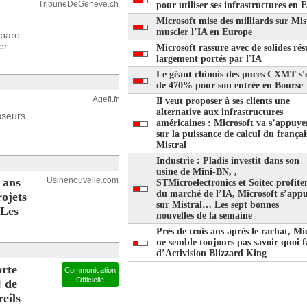
TribuneDeGeneve.ch
pour utiliser ses infrastructures en 
Microsoft mise des milliards sur Mis
muscler l’IA en Europe
mpare
er
Microsoft rassure avec de solides rés
largement portés par l'IA
Le géant chinois des puces CXMT s'
de 470% pour son entrée en Bourse
Agefi.fr
Il veut proposer à ses clients une
alternative aux infrastructures
sseurs
américaines : Microsoft va s’appuye
sur la puissance de calcul du françai
Mistral
Industrie : Pladis investit dans son
usine de Mini-BN, ,
 ans
Usinenouvelle.com
STMicroelectronics et Soitec profite
du marché de l’IA, Microsoft s’appu
ojets
sur Mistral… Les sept bonnes
 Les
nouvelles de la semaine
Près de trois ans après le rachat, Mi
ne semble toujours pas savoir quoi f
d’Activision Blizzard King
rte
Communication
Officielle
N de
eils