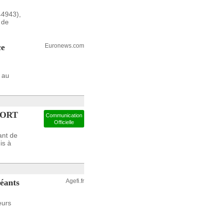
44943),
 de
ce
Euronews.com
 au
PORT
Communication
Officielle
ant de
is à
géants
Agefi.fr
eurs