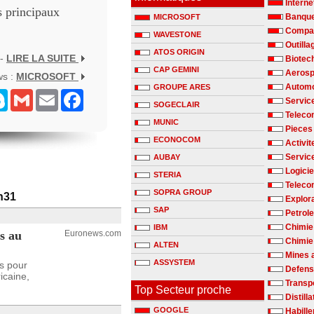
Interne
s principaux
Banqu
MICROSOFT
Compag
WAVESTONE
Outilla
ATOS ORIGIN
 -
LIRE LA SUITE
Biotec
CAP GEMINI
Aerosp
ws :
MICROSOFT
Automo
GROUPE ARES
senger
Skype
Gmail
Email
Facebook
Servic
SOGECLAIR
Teleco
MUNIC
Pieces
ECONOCOM
Activit
Servic
AUBAY
Logicie
STERIA
Teleco
SOPRA GROUP
1h31
Explora
SAP
Petrole
Chimie
IBM
rs au
Euronews.com
Chimie 
ALTEN
Mines 
ASSYSTEM
rs pour
Defen
icaine,
Transp
Top Secteur proche
Distill
GOOGLE
Habill