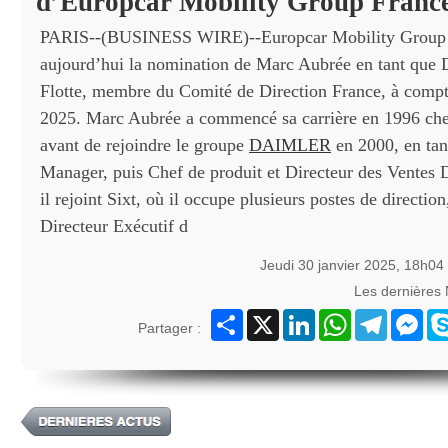
d’Europcar Mobility Group Franc
PARIS--(BUSINESS WIRE)--Europcar Mobility Group 
aujourd’hui la nomination de Marc Aubrée en tant que D
Flotte, membre du Comité de Direction France, à compte
2025. Marc Aubrée a commencé sa carrière en 1996 ch
avant de rejoindre le groupe
DAIMLER
en 2000, en tant
Manager, puis Chef de produit et Directeur des Ventes 
il rejoint Sixt, où il occupe plusieurs postes de direction
Directeur Exécutif d
Jeudi 30 janvier 2025, 18h04
Les dernières
Partager
X
LinkedIn
WhatsApp
Telegram
Mes
Partager :