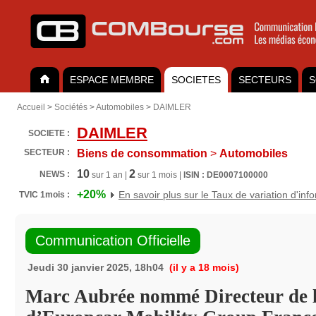
ESPACE MEMBRE
SOCIETES
SECTEURS
S
Accueil
>
Sociétés
>
Automobiles
>
DAIMLER
DAIMLER
SOCIETE :
SECTEUR :
Biens de consommation
>
Automobiles
10
2
NEWS :
sur 1 an |
sur 1 mois |
ISIN : DE0007100000
+20%
En savoir plus sur le Taux de variation d'inf
TVIC 1mois :
Communication Officielle
Jeudi 30 janvier 2025, 18h04
(il y a 18 mois)
Marc Aubrée nommé Directeur de l