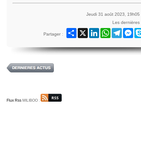
Jeudi 31 août 2023, 19h05
Les dernières
Partager
X
LinkedIn
WhatsApp
Telegram
Mes
Partager :
Flux Rss
MILIBOO :