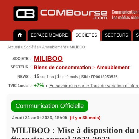
ESPACE MEMBRE
SOCIETES
SECTEURS
S
Accueil
>
Sociétés
>
Ameublement
>
MILIBOO
MILIBOO
SOCIETE :
SECTEUR :
Biens de consommation
>
Ameublement
15
1
NEWS :
sur 1 an |
sur 1 mois |
ISIN : FR0013053535
+7%
En savoir plus sur le Taux de variation d'info
TVIC 1mois :
Communication Officielle
Jeudi 31 août 2023, 19h05
(il y a 35 mois)
MILIBOO : Mise à disposition du 