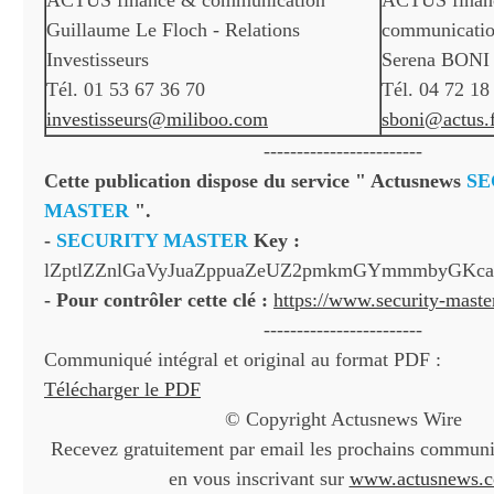
ACTUS finance & communication
ACTUS finan
Guillaume Le Floch - Relations
communicati
Investisseurs
Serena BONI -
Tél. 01 53 67 36 70
Tél. 04 72 18
investisseurs@miliboo.com
sboni@actus.
------------------------
Cette publication dispose du service " Actusnews
SE
MASTER
".
-
SECURITY MASTER
Key :
lZptlZZnlGaVyJuaZppuaZeUZ2pmkmGYmmmbyGKca
- Pour contrôler cette clé :
https://www.security-mast
------------------------
Communiqué intégral et original au format PDF :
Télécharger le PDF
© Copyright Actusnews Wire
Recevez gratuitement par email les prochains communiq
en vous inscrivant sur
www.actusnews.