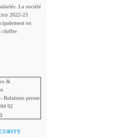
salariés. La société
rcice 2022-23
incipalement en
 chiffre
ce &
on
 Relations presse
 04 92
fr
CURITY