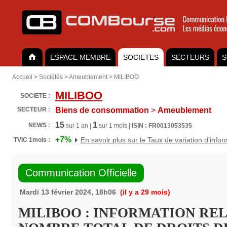
ESPACE MEMBRE
SOCIETES
SECTEURS
S
Accueil
>
Sociétés
>
Ameublement
>
MILIBOO
MILIBOO
SOCIETE :
SECTEUR :
Biens de consommation
>
Ameublement
15
1
NEWS :
sur 1 an |
sur 1 mois |
ISIN : FR0013053535
+7%
En savoir plus sur le Taux de variation d'info
TVIC 1mois :
Communication Officielle
Mardi 13 février 2024, 18h06
(il y a 29 mois)
MILIBOO : INFORMATION RE