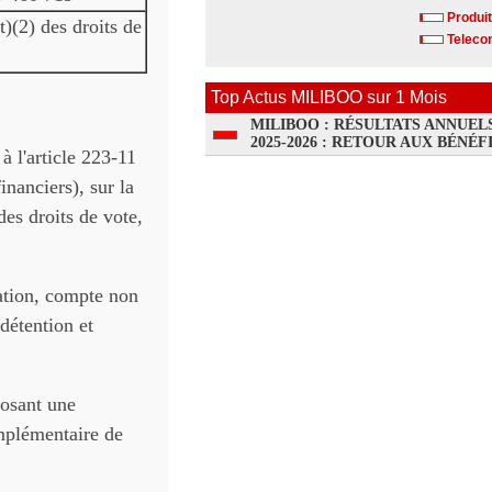
Produit
t)(2) des droits de
Telecom
Top Actus MILIBOO sur 1 Mois
MILIBOO : RÉSULTATS ANNUEL
2025-2026 : RETOUR AUX BÉNÉF
à l'article 223-11
nanciers), sur la
des droits de vote,
mation, compte non
-détention et
osant une
omplémentaire de