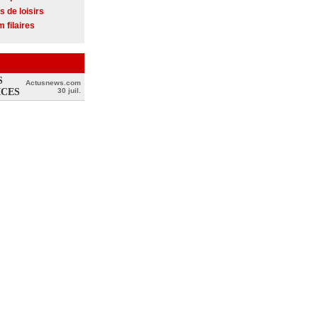
s de loisirs
 filaires
S
Actusnews.com
ICES
30 juil.