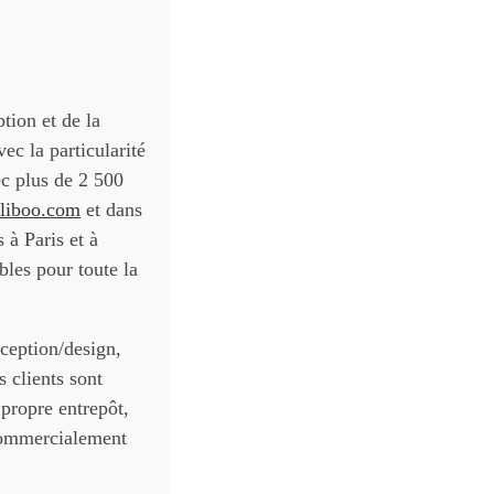
tion et de la
ec la particularité
ec plus de 2 500
liboo.com
et dans
 à Paris et à
les pour toute la
nception/design,
s clients sont
 propre entrepôt,
 commercialement