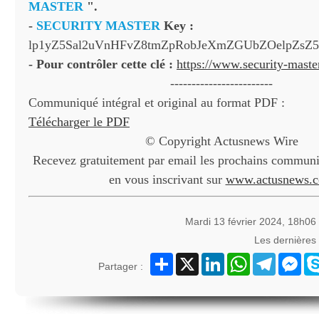
MASTER
".
-
SECURITY MASTER
Key :
lp1yZ5Sal2uVnHFvZ8tmZpRobJeXmZGUbZOelpZsZ5
- Pour contrôler cette clé :
https://www.security-mast
------------------------
Communiqué intégral et original au format PDF :
Télécharger le PDF
© Copyright Actusnews Wire
Recevez gratuitement par email les prochains communiq
en vous inscrivant sur
www.actusnews.
Mardi 13 février 2024, 18h06
Les dernières
Partager
X
LinkedIn
WhatsApp
Telegram
Mes
Partager :