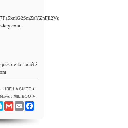
7Fa5xnlG2SmZaYZnFll2Vs
er-key.com
.
ués de la société
com
 -
LIRE LA SUITE
 News :
MILIBOO
senger
Skype
Gmail
Email
Facebook