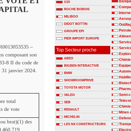
E VOTE ET
Banqu
U10
APITAL
Compag
ROCHE BOBOIS
Interne
MILIBOO
Aerosp
DIDOT BOTTIN
Outilla
Petrole
GROUPE EPI
Alimen
PIER IMPORT EUROPE
Servic
 FR0013053535 –
Servic
Top Secteur proche
ns composant son
Explora
ABEO
Chimie 
233-8 II du code de
Equipe
BIGBEN INTERACTIVE
 31 janvier 2024.
Automo
BMW
Habill
SHOWROOMPRIVE
Biotec
TOYOTA MOTOR
Pharm
Semi-c
VALEO
e total
Teleco
SEB
Chimie
ts de vote
RENAULT
Mines 
MICHELIN
Defen
(ou brut)(1) des
Transp
LES NX CONSTRUCTEURS
 9 460 719
Electr