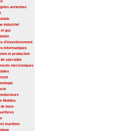
es
nies aeriennes
t
atiale
ge industriel
 et gaz
tation
es d'investissement
es informatiques
tion et production
de specialite
ments electroniques
biles
ement
hnologie
acie
onducteurs
m Mobiles
 de base
auriferes
se
ort maritime
onique